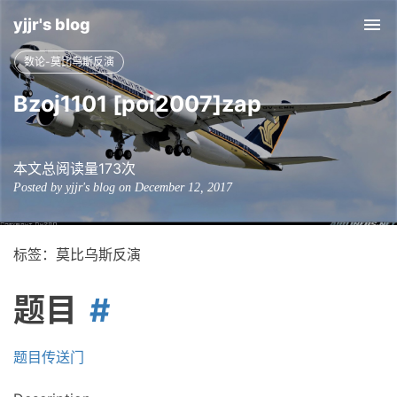
yjjr's blog
Tog
nav
数论-莫比乌斯反演
Bzoj1101 [poi2007]zap
本文总阅读量
173
次
Posted by yjjr's blog on December 12, 2017
标签：莫比乌斯反演
题目
题目传送门