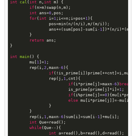
int
cal
(
int
n,
int
m)
{

if
(n>m)swap(n,m);

int
 ans=
0
,pos;

for
(
int
 i=
1
;i<=n;i=pos+
1
){

		pos=min(n/(n/i),m/(m/i));

		ans+=(sum[pos]-sum[i
-1
])*(n/i)*(m/i)
	}

return
 ans;

}

int
main
()
{

	mu[
1
]=
1
;

	rep(i,
2
,maxn
-6
){

if
(!is_prime[i])prime[++cnt]=i,mu[i
		rep(j,
1
,cnt){

if
(i*prime[j]>maxn
-6
)
break
;

			is_prime[prime[j]*i]=
1
;

if
(i%prime[j]==
0
){mu[i*prim
else
 mu[i*prime[j]]=-mu[i];

		}

	}

	rep(i,
1
,maxn
-6
)sum[i]=sum[i
-1
]+mu[i];

int
 Que=read();

while
(Que--){

int
 a=read(),b=read(),d=read();
