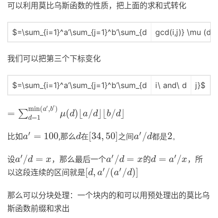
可以利用莫比乌斯函数的性质，把上面的求和式转化
$=\sum_{i=1}^a’\sum_{j=1}^b’\sum_{d
gcd(i,j)} \mu (d)
我们可以把第三个下标变化
$=\sum_{i=1}^a’\sum_{j=1}^b’\sum_{d
i\ and\ d
j}$
′
′
min
(
,
)
a
b
=
(
)
⌊
/
⌋
⌊
/
⌋
∑
=
∑
d
=
1
min
(
a
′
,
b
′
)
μ
(
d
)
⌊
a
/
d
⌋
⌊
b
/
d
⌋
μ
d
a
d
b
d
=
1
d
′
′
=
100
[
34
,
50
]
/
2
比如
,那么
a
′
=
100
a
d
在
之
间
a
d
都
是
。
d
在
[
34
,
50
]
之
间
a
′
/
d
都
是
2
。
′
′
′
/
=
/
=
=
/
设
，那么最后一个
的
，所
a
′
/
d
=
x
a
′
/
d
=
x
d
=
a
′
/
x
a
d
x
a
d
x
d
a
x
′
′
[
,
/
(
/
)
]
以这段连续的区间就是
[
d
,
a
′
/
(
a
′
/
d
)
]
d
a
a
d
那么可以分块处理：一个块内的和可以用预处理出的莫比乌
斯函数前缀和求出