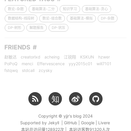
数论-杂题
基础算法-二分
知识学习
基础算法-贪心
数据结构-线段树
数论-组合数
基础算法-模拟
DP-杂题
DP-树形
解题报告
DP-状压
FRIENDS
赵敏达
creatorlxd
acheing
江锐翔
KSKUN
hzwer
PoPoQ
menci
Effervescence
yyy2015c01
will7101
fstqwq
stdcall
zcysky
知
Copyright © yjjr's blog 2024
Supported by Jekyll | GitHub | Google | Livere
本站总访问量
128922
次 | 本站访客数
91320
人次