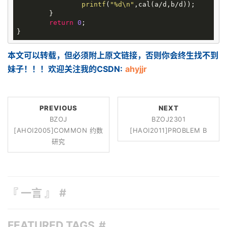
printf
(
"%d\n"
,cal(a/d,b/d));

	}

return
0
;

本文可以转载，但必须附上原文链接，否则你会终生找不到
妹子！！！欢迎关注我的CSDN:
ahyjjr
PREVIOUS
NEXT
BZOJ
BZOJ2301
[AHOI2005]COMMON 约数
[HAOI2011]PROBLEM B
研究
『 一言 』
FEATURED TAGS