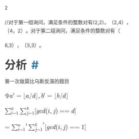
2
//对于第一组询问，满足条件的整数对有(2,2)，（2,4），
（4，2）。对于第二组询问，满足条件的整数对有（
6,3），（3,3）。
分析
第一次做莫比乌斯反演的题目
′
′
=
⌊
/
⌋
,
=
⌊
/
⌋
令
a
′
=
⌊
a
/
d
⌋
,
b
′
=
⌊
b
/
d
⌋
a
a
d
b
b
d
a
b
[
(
,
)
=
=
]
∑
∑
∑
i
=
1
a
∑
j
=
1
b
[
g
c
d
(
i
,
j
)
==
d
]
g
c
d
i
j
d
=
1
=
1
i
j
′
′
a
b
=
[
(
,
)
=
=
1
]
∑
∑
=
∑
i
=
1
a
′
∑
j
=
1
b
′
[
g
c
d
(
i
,
j
)
==
1
]
g
c
d
i
j
=
1
=
1
i
j