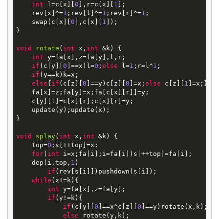
int
 l=c[x][
0
],r=c[x][
1
];

    rev[x]^=
1
;rev[l]^=
1
;rev[r]^=
1
;

    swap(c[x][
0
],c[x][
1
]);

}

void
rotate
(
int
x,
int
&k)
{

int
 y=fa[x],z=fa[y],l,r;

if
(c[y][
0
]==x)l=
0
;
else
 l=
1
;r=l^
1
;

if
(y==k)k=x;

else
{
if
(c[z][
0
]==y)c[z][
0
]=x;
else
 c[z][
1
]=x;}

    fa[x]=z;fa[y]=x;fa[c[x][r]]=y;

    c[y][l]=c[x][r];c[x][r]=y;

    update(y);update(x);

}

void
splay
(
int
x,
int
&k)
{

    top=
0
;s[++top]=x;

for
(
int
 i=x;fa[i];i=fa[i])s[++top]=fa[i];

    dep(i,top,
1
)

if
(rev[s[i]])pushdown(s[i]);

while
(x!=k){

int
 y=fa[x],z=fa[y];

if
(y!=k){

if
(c[y][
0
]==x^c[z][
0
]==y)rotate(x,k);

else
 rotate(y,k);
