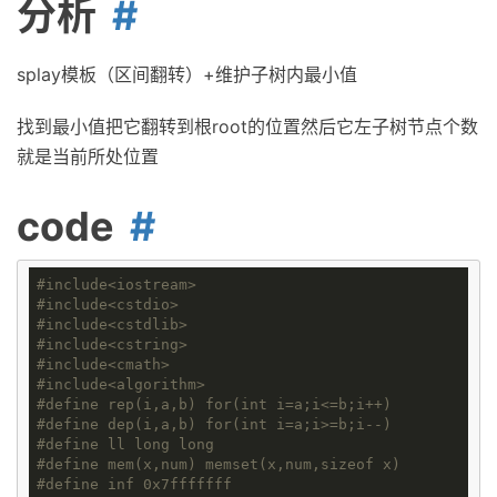
分析
splay模板（区间翻转）+维护子树内最小值
找到最小值把它翻转到根root的位置然后它左子树节点个数
就是当前所处位置
code
#
include
<iostream>
#
include
<cstdio>
#
include
<cstdlib>
#
include
<cstring>
#
include
<cmath>
#
include
<algorithm>
#
define
rep(i,a,b) for(int i=a;i<=b;i++)
#
define
dep(i,a,b) for(int i=a;i>=b;i--)
#
define
ll long long
#
define
mem(x,num) memset(x,num,sizeof x)
#
define
inf 0x7fffffff