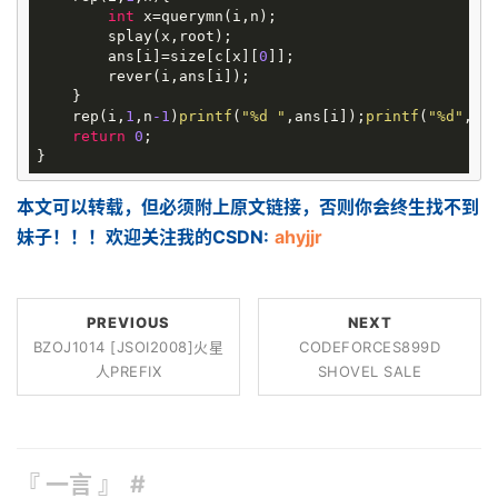
int
 x=querymn(i,n);

        splay(x,root);

        ans[i]=size[c[x][
0
]];

        rever(i,ans[i]);

    }

    rep(i,
1
,n
-1
)
printf
(
"%d "
,ans[i]);
printf
(
"%d"
,ans
return
0
;

本文可以转载，但必须附上原文链接，否则你会终生找不到
妹子！！！欢迎关注我的CSDN:
ahyjjr
PREVIOUS
NEXT
BZOJ1014 [JSOI2008]火星
CODEFORCES899D
人PREFIX
SHOVEL SALE
『 一言 』