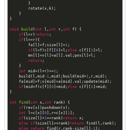
        }

        rotate(x,k);

    }

}

void
build
(
int
l,
int
r,
int
f)
{

if
(l>r)
return
;

if
(l==r){

        fa[l]=f;size[l]=
1
;

if
(l<f)c[f][
0
]=l;
else
 c[f][
1
]=l;

        mn[l]=v[l]=a[l].val;pos[l]=l;

return
;

    }

int
 mid=(l+r)>>
1
;

    build(l,mid
-1
,mid);build(mid+
1
,r,mid);

    fa[mid]=f;v[mid]=a[mid].val;update(mid); 

if
(mid<f)c[f][
0
]=mid;
else
 c[f][
1
]=mid;

}

int
find
(
int
x,
int
rank)
{

if
(rev[x])pushdown(x);

int
 l=c[x][
0
],r=c[x][
1
];

if
(size[l]+
1
==rank)
return
 x;

else
if
(size[l]>=rank)
return
 find(l,rank);

else
return
 find(r,rank-size[l]
-1
);
