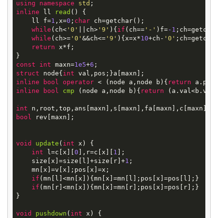
using
namespace
std
inline
ll
read
()
{

    ll f=
1
,x=
0
;
char
 ch=getchar();

while
(ch<
'0'
||ch>
'9'
){
if
(ch==
'-'
)f=
-1
;ch=getchar
while
(ch>=
'0'
&&ch<=
'9'
){x=x*
10
+ch-
'0'
;ch=getchar
return
 x*f;

const
int
 maxn=
1e5
+
6
struct
node
{
int
inline
bool
operator
 < (node a,node b){
return
inline
bool
cmp
(node a,node b)
{
return
 (a.val<b.val)
int
 n,root,top,ans[maxn],s[maxn],fa[maxn],c[maxn][
2
bool
 rev[maxn];

void
update
(
int
x)
{

int
 l=c[x][
0
],r=c[x][
1
];

    size[x]=size[l]+size[r]+
1
;

    mn[x]=v[x];pos[x]=x;

if
(mn[l]<mn[x]){mn[x]=mn[l];pos[x]=pos[l];}

if
(mn[r]<mn[x]){mn[x]=mn[r];pos[x]=pos[r];}

}

void
pushdown
(
int
x)
{
