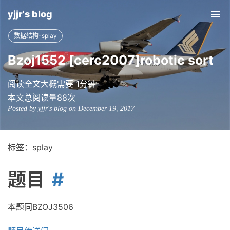
yjjr's blog
Tog
nav
数据结构-splay
Bzoj1552 [cerc2007]robotic sort
阅读全文大概需要 1分钟
本文总阅读量
88
次
Posted by yjjr's blog on December 19, 2017
标签：splay
题目
本题同BZOJ3506