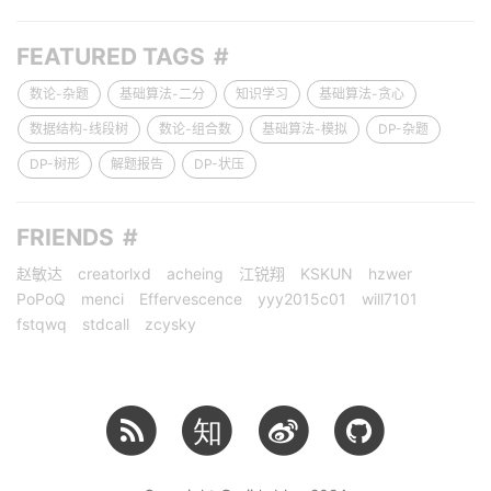
FEATURED TAGS
数论-杂题
基础算法-二分
知识学习
基础算法-贪心
数据结构-线段树
数论-组合数
基础算法-模拟
DP-杂题
DP-树形
解题报告
DP-状压
FRIENDS
赵敏达
creatorlxd
acheing
江锐翔
KSKUN
hzwer
PoPoQ
menci
Effervescence
yyy2015c01
will7101
fstqwq
stdcall
zcysky
知