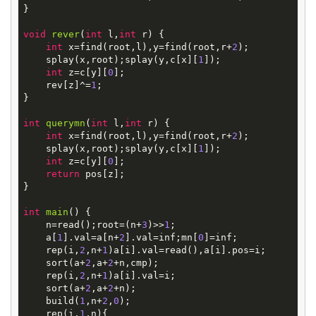
}

void
rever
(
int
l,
int
r)
{

int
 x=find(root,l),y=find(root,r+
2
);

    splay(x,root);splay(y,c[x][
1
]);

int
 z=c[y][
0
];

    rev[z]^=
1
;

}

int
querymn
(
int
l,
int
r)
{

int
 x=find(root,l),y=find(root,r+
2
);

    splay(x,root);splay(y,c[x][
1
]);

int
 z=c[y][
0
];

return
 pos[z];

}

int
main
()
{

    n=read();root=(n+
3
)>>
1
;

    a[
1
].val=a[n+
2
].val=inf;mn[
0
]=inf; 

    rep(i,
2
,n+
1
)a[i].val=read(),a[i].pos=i;

    sort(a+
2
,a+
2
+n,cmp);

    rep(i,
2
,n+
1
)a[i].val=i;

    sort(a+
2
,a+
2
+n);

    build(
1
,n+
2
,
0
);

    rep(i,
1
,n){
