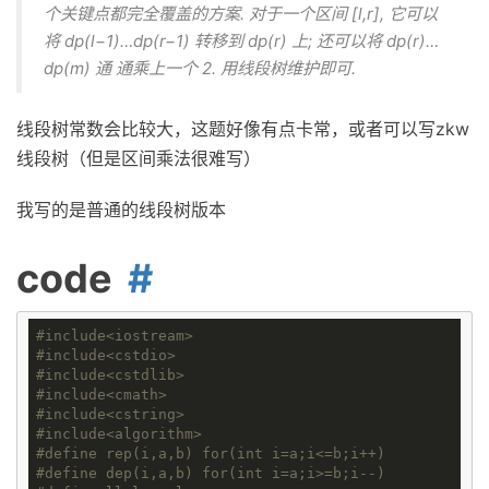
个关键点都完全覆盖的方案. 对于一个区间 [l,r], 它可以
将 dp(l−1)…dp(r−1) 转移到 dp(r) 上; 还可以将 dp(r)…
dp(m) 通 通乘上一个 2. 用线段树维护即可.
线段树常数会比较大，这题好像有点卡常，或者可以写zkw
线段树（但是区间乘法很难写）
我写的是普通的线段树版本
code
#
include
<iostream>
#
include
<cstdio>
#
include
<cstdlib>
#
include
<cmath>
#
include
<cstring>
#
include
<algorithm>
#
define
rep(i,a,b) for(int i=a;i<=b;i++)
#
define
dep(i,a,b) for(int i=a;i>=b;i--)