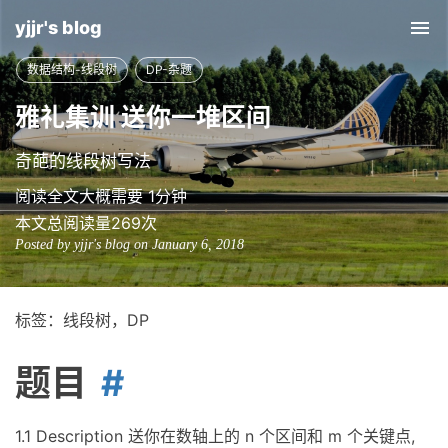
yjjr's blog
Tog
nav
数据结构-线段树
DP-杂题
雅礼集训 送你一堆区间
奇葩的线段树写法
阅读全文大概需要 1分钟
本文总阅读量
269
次
Posted by yjjr's blog on January 6, 2018
标签：线段树，DP
题目
1.1 Description 送你在数轴上的 n 个区间和 m 个关键点,