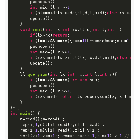
        pushdown();

int
 mid=(l+r)>>
1
;

if
(pl<=mid)ls->add(pl,d,l,mid);
else
 rs->add
        update();

    }

void
rmul
(
int
lx,
int
rx,ll d,
int
l,
int
r)
{

if
(lx>rx)
return
;

if
(l==lx&&r==rx){sum=
1L
L*sum*d%mod;mul=
1L
L*
        pushdown();

int
 mid=(l+r)>>
1
;

if
(rx<=mid)ls->rmul(lx,rx,d,l,mid);
else
if
(
        update();

    }

ll
querysum
(
int
lx,
int
rx,
int
l,
int
r)
{

if
(l==lx&&r==rx) 
return
 sum;

        pushdown();

int
 mid=(l+r)>>
1
;

if
(rx<=mid) 
return
 ls->querysum(lx,rx,l,mid
    }

int
main
()
{

    n=read();m=read();

    rep(i,
1
,n)l[i]=read(),r[i]=read();

    rep(i,
1
,m)y[i]=read(),z[i]=y[i];

    sort(z+
1
,z+m+
1
);len=unique(z+
1
,z+m+
1
)-z
-1
;
//去重