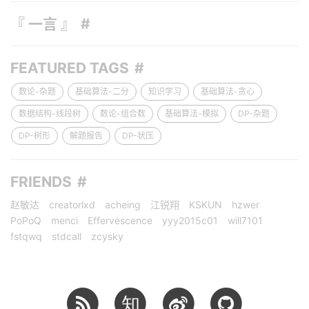
『 一言 』
FEATURED TAGS
数论-杂题
基础算法-二分
知识学习
基础算法-贪心
数据结构-线段树
数论-组合数
基础算法-模拟
DP-杂题
DP-树形
解题报告
DP-状压
FRIENDS
赵敏达
creatorlxd
acheing
江锐翔
KSKUN
hzwer
PoPoQ
menci
Effervescence
yyy2015c01
will7101
fstqwq
stdcall
zcysky
知