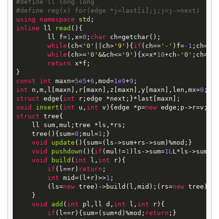
#
define
ll long long
#
define
reg(x) for(edge *j=last[i];j;j=j->next)
using
namespace
std
inline
ll
read
()
{

	ll f=
1
,x=
0
;
char
 ch=getchar();

while
(ch<
'0'
||ch>
'9'
){
if
(ch==
'-'
)f=
-1
;ch=get
while
(ch>=
'0'
&&ch<=
'9'
){x=x*
10
+ch-
'0'
;ch=get
return
 x*f;

const
int
 maxn=
5e5
+
6
,mod=
1e9
+
9
int
 n,m,l[maxn],r[maxn],z[maxn],y[maxn],len,mx=
0
struct
edge
{
int
void
insert
(
int
u,
int
v)
{edge *p=
new
struct
tree
{
    ll sum,mul;tree *ls,*rs;

    tree(){sum=
0
;mul=
1
;}

void
update
()
{sum=(ls->sum+rs->sum)%mod;}

void
pushdown
()
{
if
(mul!=
1
)ls->sum=
1L
L*ls->sum*m
void
build
(
int
l,
int
r)
{

if
(l==r)
return
;

int
 mid=(l+r)>>
1
;

        (ls=
new
 tree)->build(l,mid);(rs=
new
 tree)->
    }

void
add
(
int
pl,ll d,
int
l,
int
r)
{

if
(l==r){sum=(sum+d)%mod;
return
;}
