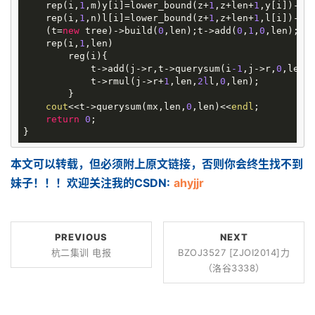
    rep(i,
1
,m)y[i]=lower_bound(z+
1
,z+len+
1
,y[i])-z,m
    rep(i,
1
,n)l[i]=lower_bound(z+
1
,z+len+
1
,l[i])-z,
    (t=
new
 tree)->build(
0
,len);t->add(
0
,
1
,
0
,len);

    rep(i,
1
,len)

    	reg(i){

            t->add(j->r,t->querysum(i
-1
,j->r,
0
,len)
            t->rmul(j->r+
1
,len,
2l
l,
0
,len);

        }

cout
<<t->querysum(mx,len,
0
,len)<<
endl
;

return
0
;

本文可以转载，但必须附上原文链接，否则你会终生找不到
妹子！！！欢迎关注我的CSDN:
ahyjjr
PREVIOUS
NEXT
杭二集训 电报
BZOJ3527 [ZJOI2014]力
（洛谷3338）