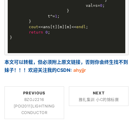
					}

				val=s=
0
;

			}

		t^=
1
;

	}

cout
<<ans[t][m][m]<<
endl
;

return
0
;

}

本文可以转载，但必须附上原文链接，否则你会终生找不到
妹子！！！欢迎关注我的CSDN:
ahyjjr
PREVIOUS
NEXT
BZOJ2216
雅礼集训 小C的锦标赛
[POI2011]LIGHTNING
CONDUCTOR