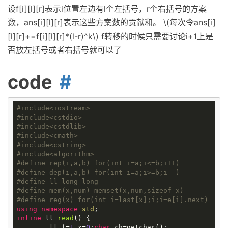
设f[i][l][r]表示i位置左边有l个左括号，r个右括号的方案
数，ans[i][l][r]表示这些方案数的贡献和。 \(每次令ans[i]
[l][r]+=f[i][l][r]*(l-r)^k\) f转移的时候只需要讨论i+1上是
否放左括号或者右括号就可以了
code
#
include
<iostream>
#
include
<cstdio>
#
include
<cstdlib>
#
include
<cmath>
#
include
<cstring>
#
include
<algorithm>
#
define
rep(i,a,b) for(int i=a;i<=b;i++)
#
define
dep(i,a,b) for(int i=a;i>=b;i--)
#
define
ll long long
#
define
mem(x,num) memset(x,num,sizeof x)
#
define
reg(x) for(int i=last[x];i;i=e[i].next)
using
namespace
std
inline
ll
read
()
{

	ll f=
1
,x=
0
;
char
 ch=getchar();
