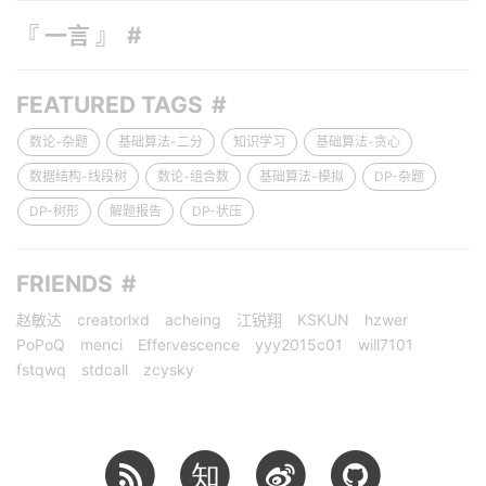
『 一言 』
FEATURED TAGS
数论-杂题
基础算法-二分
知识学习
基础算法-贪心
数据结构-线段树
数论-组合数
基础算法-模拟
DP-杂题
DP-树形
解题报告
DP-状压
FRIENDS
赵敏达
creatorlxd
acheing
江锐翔
KSKUN
hzwer
PoPoQ
menci
Effervescence
yyy2015c01
will7101
fstqwq
stdcall
zcysky
知