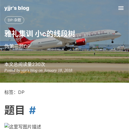
yjjr's blog
Tog
nav
DP-杂题
雅礼集训 小c的线段树
伪第三题DP
本文总阅读量
230
次
Posted by yjjr's blog on January 18, 2018
标签：DP
题目