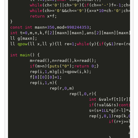
while
(ch<
'0'
||ch>
'9'
){
if
(ch==
'-'
)f=
-1
;ch=get
while
(ch>=
'0'
&&ch<=
'9'
){x=x*
10
+ch-
'0'
;ch=get
return
 x*f;

const
int
 maxn=
356
,mod=
998244353
int
 t=
0
,m,n,k,f[
2
][maxn][maxn],ans[
2
][maxn][maxn];

ll
qpow
(ll x,ll y)
{ll re=
1
;
while
(y){
if
(y&
1
)re=(re*x
int
main
()
{

	m=read(),n=read(),k=read();

if
(m>n){
puts
(
"0"
);
return
0
;}

	rep(i,
1
,m)g[i]=qpow(i,k);

	f[
0
][
0
][
0
]=
1
;

	rep(i,
1
,n){

		rep(r,
0
,m)

			rep(l,
0
,r){

int
 &val=f[t][r][l],
if
(!val&&!s)
continu
				s=(s+
1L
L*g[r-l]*val)
				rep(j,
0
,
1
)rep(k,
0
,
1
)
if
(r+j>=l+k)
						f[t
						a