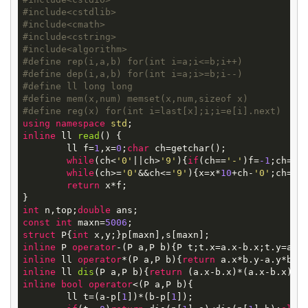
#
include
<cstdlib>
#
include
<cmath>
#
include
<cstring>
#
include
<algorithm>
#
define
rep(i,a,b) for(int i=a;i<=b;i++)
#
define
dep(i,a,b) for(int i=a;i>=b;i--)
#
define
ll long long
#
define
mem(x,num) memset(x,num,sizeof x)
#
define
reg(x) for(int i=last[x];i;i=e[i].next)
using
namespace
std
inline
ll
read
()
{

	ll f=
1
,x=
0
;
char
 ch=getchar();

while
(ch<
'0'
||ch>
'9'
){
if
(ch==
'-'
)f=
-1
;ch=get
while
(ch>=
'0'
&&ch<=
'9'
){x=x*
10
+ch-
'0'
;ch=get
return
 x*f;

int
 n,top;
double
const
int
 maxn=
5006
struct
P
{
int
inline
 P 
operator
-(P a,P b){P t;t.x=a.x-b.x;t.y=a.y
inline
 ll 
operator
*(P a,P b){
return
inline
ll
dis
(P a,P b)
{
return
inline
bool
operator
<(P a,P b){

	ll t=(a-p[
1
])*(b-p[
1
]);
