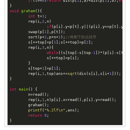
if
(t==
0
)
return
 dis(p[
1
],a)<dis(p[
1
],b);
else
void
graham
()
{

int
 t=
1
;

	rep(i,
2
,n)

if
(p[i].y<p[t].y||(p[i].y==p[t].y&&
	swap(p[
1
],p[t]);

	sort(p+
2
,p+n+
1
);
//将剩下的点排序
	s[++top]=p[
1
];s[++top]=p[
2
];

	rep(i,
3
,n){

while
((s[top]-s[top
-1
])*(p[i]-s[top
		s[++top]=p[i];

	}

	s[top+
1
]=p[
1
];

	rep(i,
1
,top)ans+=
sqrt
(dis(s[i],s[i+
1
]));

}

int
main
()
{

	n=read();

	rep(i,
1
,n)p[i].x=read(),p[i].y=read();

	graham();

printf
(
"%.2lf\n"
,ans);

return
0
;
