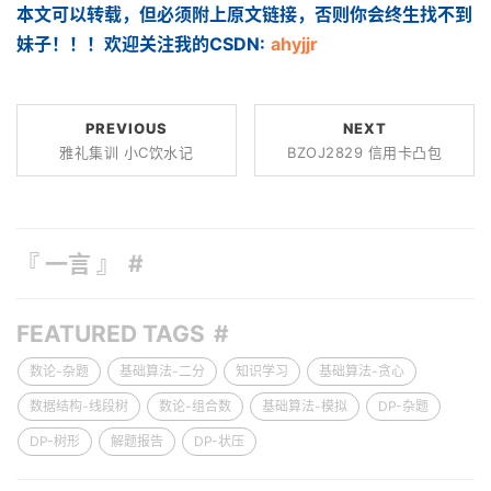
本文可以转载，但必须附上原文链接，否则你会终生找不到
妹子！！！欢迎关注我的CSDN:
ahyjjr
PREVIOUS
NEXT
雅礼集训 小C饮水记
BZOJ2829 信用卡凸包
『 一言 』
FEATURED TAGS
数论-杂题
基础算法-二分
知识学习
基础算法-贪心
数据结构-线段树
数论-组合数
基础算法-模拟
DP-杂题
DP-树形
解题报告
DP-状压