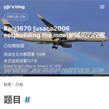
yjjr's blog
Tog
nav
计算几何-凸包
Bzoj1670 [usaco2006
oct]building the moat护城河的挖掘
凸包模板题
阅读全文大概需要 1分钟
本文总阅读量
127
次
Posted by yjjr's blog on January 19, 2018
标签：凸包
题目