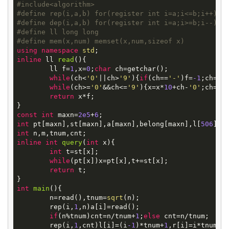
#
include
<algorithm>
#
define
rep(i,a,b) for(register int i=a;i<=b;i++)
#
define
dep(i,a,b) for(register int i=a;i>=b;i--)
#
define
ll long long
#
define
mem(x,num) memset(x,num,sizeof x)
using
namespace
std
inline
ll
read
()
{

	ll f=
1
,x=
0
;
char
 ch=getchar();

while
(ch<
'0'
||ch>
'9'
){
if
(ch==
'-'
)f=
-1
;ch=get
while
(ch>=
'0'
&&ch<=
'9'
){x=x*
10
+ch-
'0'
;ch=get
return
 x*f;

const
int
 maxn=
2e5
+
6
int
 pt[maxn],st[maxn],a[maxn],belong[maxn],l[
506
],r
int
inline
int
query
(
int
x)
{

int
 t=st[x];

while
(pt[x])x=pt[x],t+=st[x];

return
 t;

int
main
()
{

 	n=read(),tnum=
sqrt
(n);

 	rep(i,
1
,n)a[i]=read();

if
(n%tnum)cnt=n/tnum+
1
;
else
 cnt=n/tnum;

 	rep(i,
1
,cnt)l[i]=(i
-1
)*tnum+
1
,r[i]=i*tnum;r[