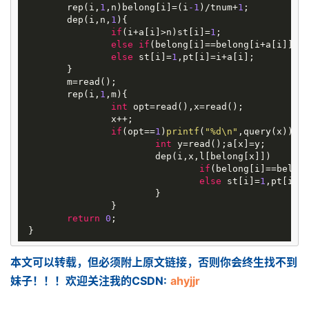
 	rep(i,
1
,n)belong[i]=(i
-1
)/tnum+
1
;

 	dep(i,n,
1
){

if
(i+a[i]>n)st[i]=
1
;

else
if
(belong[i]==belong[i+a[i]])s
else
 st[i]=
1
,pt[i]=i+a[i];

 	}

 	m=read();

 	rep(i,
1
,m){

int
 opt=read(),x=read();

 		x++;

if
(opt==
1
)
printf
(
"%d\n"
,query(x));
e
int
 y=read();a[x]=y;

 			dep(i,x,l[belong[x]])

if
(belong[i]==belon
else
 st[i]=
1
,pt[i]=a
 			}

 		}

return
0
;

本文可以转载，但必须附上原文链接，否则你会终生找不到
妹子！！！欢迎关注我的CSDN:
ahyjjr