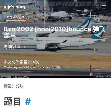
yjjr's blog
Tog
nav
数据结构-分块
Bzoj2002 [hnoi2010]bounce 弹飞
绵羊
毒瘤分块++
本文总阅读量
224
次
Posted by yjjr's blog on February 4, 2018
标签：分块
题目