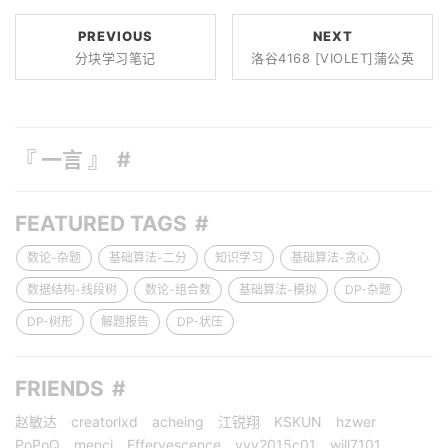
PREVIOUS
NEXT
分块学习笔记
洛谷4168 [VIOLET]蒲公英
『 一言 』
FEATURED TAGS
数论-杂题
基础算法-二分
知识学习
基础算法-贪心
数据结构-线段树
数论-组合数
基础算法-模拟
DP-杂题
DP-树形
解题报告
DP-状压
FRIENDS
赵敏达
creatorlxd
acheing
江锐翔
KSKUN
hzwer
PoPoQ
menci
Effervescence
yyy2015c01
will7101