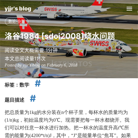
yjjr's blog
Tog
nav
数论-杂题
洛谷1984 [sdoi2008]烧水问题
阅读全文大概需要 1分钟
本文总阅读量
111
次
Posted by yjjr's blog on February 6, 2018
标签：数学
题目描述
把总质量为1kg的水分装在n个杯子里，每杯水的质量均为
(1/n)kg，初始温度均为0℃。现需要把每一杯水都烧开。我
们可以对任意一杯水进行加热。把一杯水的温度升高t℃所
需的能量为(4200*t/n)J，其中，“J”是能量单位“焦耳”。如果