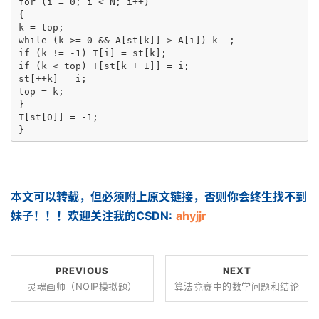
for (i = 0; i < N; i++)

{

k = top;

while (k >= 0 && A[st[k]] > A[i]) k--;

if (k != -1) T[i] = st[k];

if (k < top) T[st[k + 1]] = i;

st[++k] = i;

top = k;

}

T[st[0]] = -1;

}
本文可以转载，但必须附上原文链接，否则你会终生找不到
妹子！！！欢迎关注我的CSDN:
ahyjjr
PREVIOUS
NEXT
灵魂画师（NOIP模拟题）
算法竞赛中的数学问题和结论