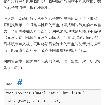
整个过程中可以用栈维护。栈中保存当前树中的从树根开始
的右子节点链，根在栈底部。
插入新元素的时候，从树的右子链的最末尾从下往上查找，
直到找到第一个满足堆性质的节点（即找到的节点的value值
大于当前需要插入的节点）。用栈来实现就是从栈顶不断弹
出元素，直到栈顶的元素的value大于当前结点的value，然
后将该节点入栈，同时将最后被弹出的节点的父亲指向该节
点，以及该节点的左子节点指向最后被弹出的节点。
时间复杂度：因为每个元素只入栈一次，出栈一次，所以复
杂度为O(n)
Code
void Tree(int A[MAXN], int N, int T[MAXN])

{

int st[MAXN], i, k, top = -1;
