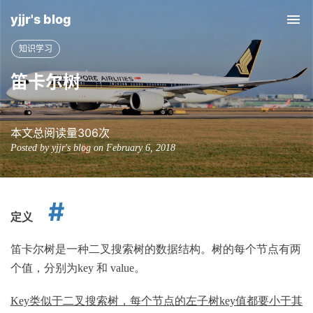
yjjr's blog
Tog
nav
知识学习
笛卡尔树
本文总阅读量
306
次
Posted by yjjr's blog on February 6, 2018
定义
笛卡尔树是一种二叉搜索树的数据结构。树的每个节点有两
个值，分别为key 和 value。
Key类似于二叉搜索树，每个节点的左子树key值都要小于其