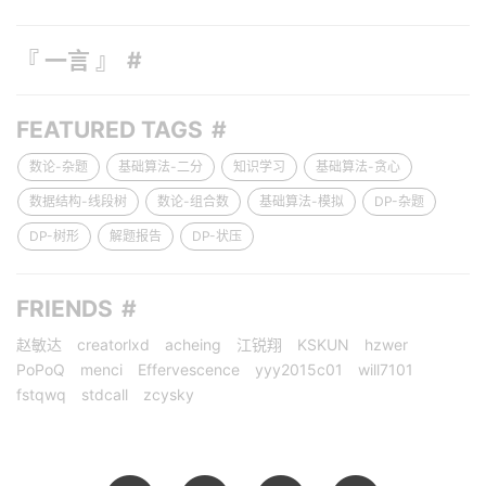
『 一言 』
FEATURED TAGS
数论-杂题
基础算法-二分
知识学习
基础算法-贪心
数据结构-线段树
数论-组合数
基础算法-模拟
DP-杂题
DP-树形
解题报告
DP-状压
FRIENDS
赵敏达
creatorlxd
acheing
江锐翔
KSKUN
hzwer
PoPoQ
menci
Effervescence
yyy2015c01
will7101
fstqwq
stdcall
zcysky