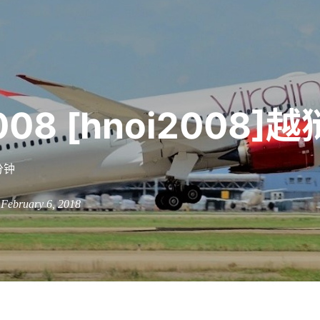
008 [hnoi2008]越
分钟
n February 6, 2018