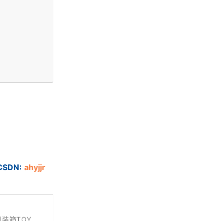
DN:
ahyjjr
玩具装箱TOY