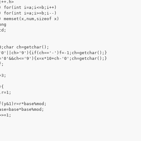
++.h>

) for(int i=a;i<=b;i++)

) for(int i=a;i>=b;i--)

) memset(x,num,sizeof x)

ng

d;

3;

{

r=1;
