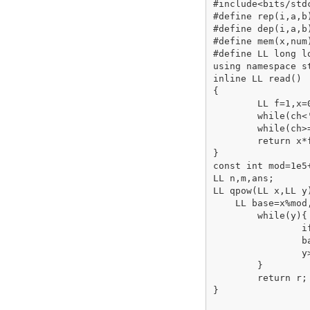
#include<bits/stdc
#define rep(i,a,b
#define dep(i,a,b
#define mem(x,num
#define LL long lo
using namespace st
inline LL read()

{

	LL f=1,x=0;char ch=getchar();

	while(ch<'0'||ch>'9'){if(ch=='-')f=-1;ch=getchar();}

	while(ch>='0'&&ch<='9'){x=x*10+ch-'0';ch=getchar();}

	return x*f;

}

const int mod=1e5+
LL n,m,ans;

LL qpow(LL x,LL y)
    LL base=x%mod,
	while(y){

		if(y&1)r=r*base%mod;

		base=base*base%mod;

		y>>=1;

	}

	return r;

}
