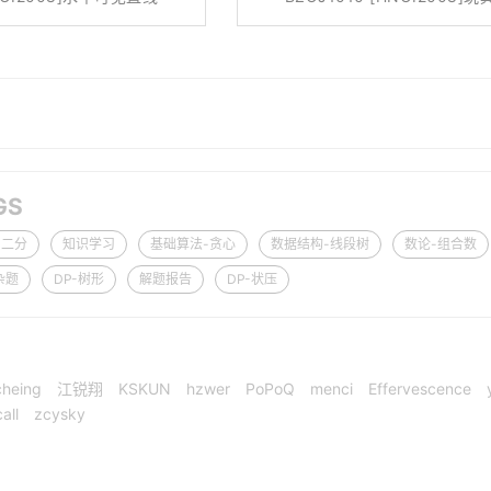
GS
-二分
知识学习
基础算法-贪心
数据结构-线段树
数论-组合数
杂题
DP-树形
解题报告
DP-状压
cheing
江锐翔
KSKUN
hzwer
PoPoQ
menci
Effervescence
all
zcysky