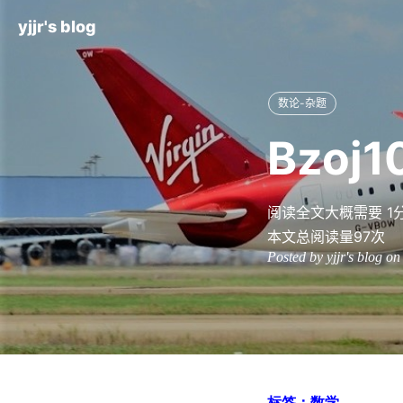
yjjr's blog
数论-杂题
Bzoj1
阅读全文大概需要 1
本文总阅读量
97
次
Posted by yjjr's blog o
标签：数学