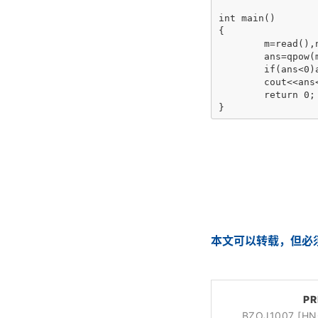
int main()

{

	m=read(),n=read();

	ans=qpow(m,n)-(m*qpow(m-1,n-1))%mod;

	if(ans<0)ans+=mod;	

	cout<<ans<<endl;

	return 0;

}
本文可以转载，但必
PR
BZOJ1007 [