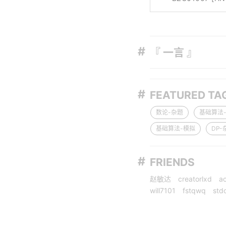
『 一言 』
FEATURED TA
数论-杂题
基础算法
基础算法-模拟
DP-
FRIENDS
赵敏达
creatorlxd
a
will7101
fstqwq
stdc