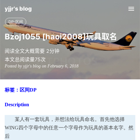
yjjr's blog
Tog
nav
DP-区间
Bzoj1055 [haoi2008]玩具取名
阅读全文大概需要 2分钟
本文总阅读量
75
次
Posted by yjjr's blog on February 6, 2018
标签：区间
DP
Description
某人有一套玩具，并想法给玩具命名。首先他选择
WING四个字母中的任意一个字母作为玩具的基本名字。然
后