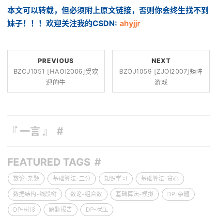
本文可以转载，但必须附上原文链接，否则你会终生找不到
妹子！！！欢迎关注我的CSDN:
ahyjjr
PREVIOUS
NEXT
BZOJ1051 [HAOI2006]受欢
BZOJ1059 [ZJOI2007]矩阵
迎的牛
游戏
『 一言 』
FEATURED TAGS
数论-杂题
基础算法-二分
知识学习
基础算法-贪心
数据结构-线段树
数论-组合数
基础算法-模拟
DP-杂题
DP-树形
解题报告
DP-状压