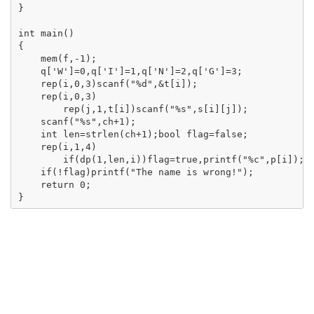
}

int main()

{

    mem(f,-1);

    q['W']=0,q['I']=1,q['N']=2,q['G']=3;

    rep(i,0,3)scanf("%d",&t[i]);

    rep(i,0,3)

        rep(j,1,t[i])scanf("%s",s[i][j]);

    scanf("%s",ch+1);

    int len=strlen(ch+1);bool flag=false;

    rep(i,1,4)

        if(dp(1,len,i))flag=true,printf("%c",p[i]);

    if(!flag)printf("The name is wrong!");

    return 0;
