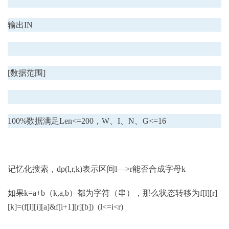
输出IN
[数据范围]
100%数据满足Len<=200，W、I、N、G<=16
记忆化搜索，dp(l,r,k)表示区间l—>r能否合成字母k
如果k=a+b（k,a,b）都为字符（串），那么状态转移为f[l][r]
[k]=(f[l][i][a]&f[i+1][r][b]) (l<=i<r)