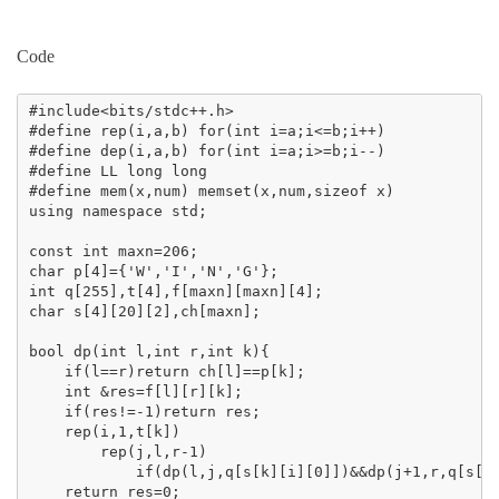
Code
#include<bits/stdc++.h>

#define rep(i,a,b) for(int i=a;i<=b;i++)

#define dep(i,a,b) for(int i=a;i>=b;i--)

#define LL long long

#define mem(x,num) memset(x,num,sizeof x)

using namespace std;

const int maxn=206;

char p[4]={'W','I','N','G'};

int q[255],t[4],f[maxn][maxn][4];

char s[4][20][2],ch[maxn];

bool dp(int l,int r,int k){

    if(l==r)return ch[l]==p[k];

    int &res=f[l][r][k];

    if(res!=-1)return res;

    rep(i,1,t[k])

        rep(j,l,r-1)

            if(dp(l,j,q[s[k][i][0]])&&dp(j+1,r,q[s[k]
    return res=0;
