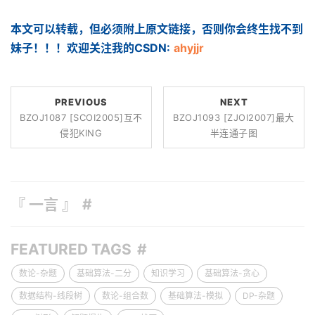
本文可以转载，但必须附上原文链接，否则你会终生找不到
妹子！！！欢迎关注我的CSDN:
ahyjjr
PREVIOUS
NEXT
BZOJ1087 [SCOI2005]互不
BZOJ1093 [ZJOI2007]最大
侵犯KING
半连通子图
『 一言 』
FEATURED TAGS
数论-杂题
基础算法-二分
知识学习
基础算法-贪心
数据结构-线段树
数论-组合数
基础算法-模拟
DP-杂题