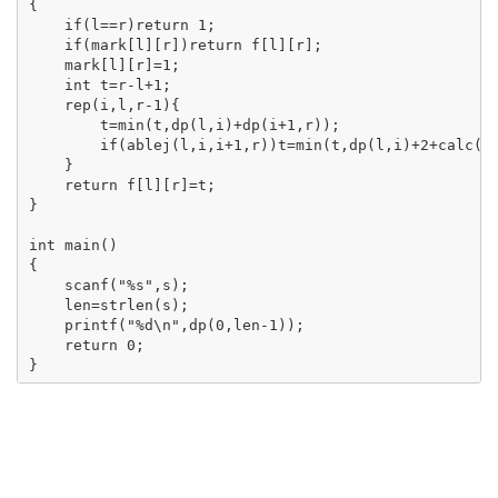
{   

    if(l==r)return 1;

    if(mark[l][r])return f[l][r];   

    mark[l][r]=1;

    int t=r-l+1;

    rep(i,l,r-1){

        t=min(t,dp(l,i)+dp(i+1,r));

        if(ablej(l,i,i+1,r))t=min(t,dp(l,i)+2+calc(((
    }

    return f[l][r]=t;

}

int main()

{

    scanf("%s",s);

    len=strlen(s);

    printf("%d\n",dp(0,len-1));

    return 0;

}