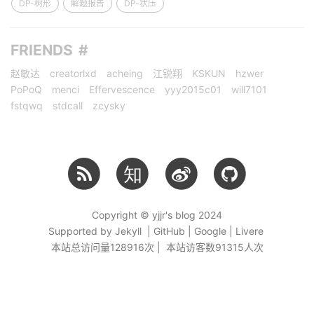
DP-树形
解题报告
DP-状压
FRIENDS
赵敏达
creatorlxd
acheing
江锐翔
KSKUN
hzwer
PoPoQ
menci
Effervescence
yyy2015c01
will7101
fstqwq
stdcall
zcysky
知
Copyright © yjjr's blog 2024
Supported by Jekyll | GitHub | Google | Livere
本站总访问量
128916
次 | 本站访客数
91315
人次