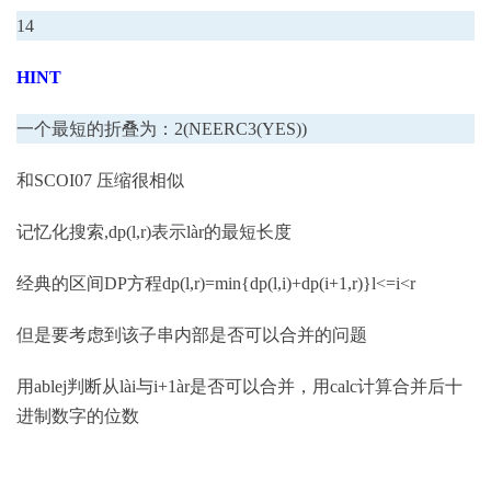
14
HINT
一个最短的折叠为：2(NEERC3(YES))
和SCOI07 压缩很相似
记忆化搜索,dp(l,r)表示làr的最短长度
经典的区间DP方程dp(l,r)=min{dp(l,i)+dp(i+1,r)}l<=i<r
但是要考虑到该子串内部是否可以合并的问题
用ablej判断从lài与i+1àr是否可以合并，用calc计算合并后十
进制数字的位数