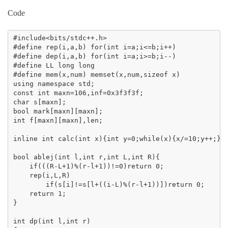
Code
#include<bits/stdc++.h>

#define rep(i,a,b) for(int i=a;i<=b;i++)

#define dep(i,a,b) for(int i=a;i>=b;i--)

#define LL long long

#define mem(x,num) memset(x,num,sizeof x)

using namespace std;

const int maxn=106,inf=0x3f3f3f;

char s[maxn];

bool mark[maxn][maxn];

int f[maxn][maxn],len;

inline int calc(int x){int y=0;while(x){x/=10;y++;}re
bool ablej(int l,int r,int L,int R){

    if(((R-L+1)%(r-l+1))!=0)return 0;

    rep(i,L,R)

        if(s[i]!=s[l+((i-L)%(r-l+1))])return 0;

    return 1;

}

int dp(int l,int r)
