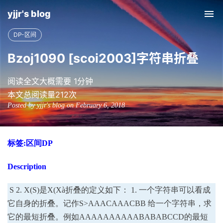
yjjr's blog
Tog
nav
DP-区间
Bzoj1090 [scoi2003]字符串折叠
阅读全文大概需要 1分钟
本文总阅读量
212
次
Posted by yjjr's blog on February 6, 2018
标签
:
区间
DP
Description
S 2. X(S)是X(Xà折叠的定义如下： 1. 一个字符串可以看成
它自身的折叠。记作S>AAACAAACBB 给一个字符串，求
它的最短折叠。例如AAAAAAAAAABABABCCD的最短