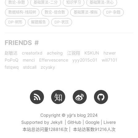
数论-杂题
基础算法-二分
知识学习
基础算法-贪心
数据结构-线段树
数论-组合数
基础算法-模拟
DP-杂题
DP-树形
解题报告
DP-状压
FRIENDS
赵敏达
creatorlxd
acheing
江锐翔
KSKUN
hzwer
PoPoQ
menci
Effervescence
yyy2015c01
will7101
fstqwq
stdcall
zcysky
知
Copyright © yjjr's blog 2024
Supported by Jekyll | GitHub | Google | Livere
本站总访问量
128816
次 | 本站访客数
91216
人次