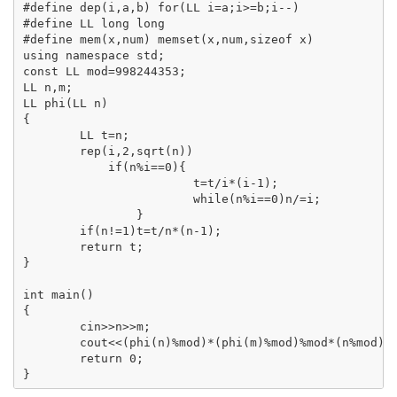
#define dep(i,a,b) for(LL i=a;i>=b;i--)

#define LL long long

#define mem(x,num) memset(x,num,sizeof x)

using namespace std;

const LL mod=998244353;

LL n,m;

LL phi(LL n)

{

	LL t=n;

	rep(i,2,sqrt(n))

	    if(n%i==0){

			t=t/i*(i-1);

			while(n%i==0)n/=i;

		}

	if(n!=1)t=t/n*(n-1);

	return t;

}

int main()

{

	cin>>n>>m;

	cout<<(phi(n)%mod)*(phi(m)%mod)%mod*(n%mod)%mod*(m%mod)%mod<<endl;

	return 0;

}