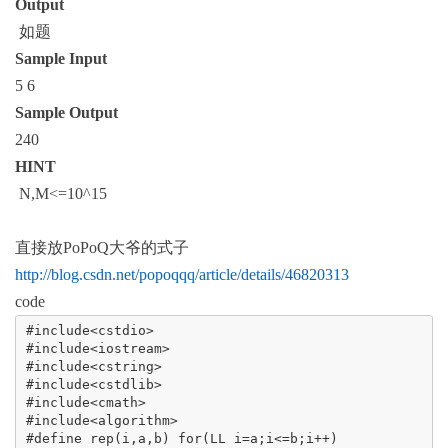
Output
如题
Sample Input
5 6
Sample Output
240
HINT
N,M<=10^15
直接放
PoPoQ
大爷的式子
http://blog.csdn.net/popoqqq/article/details/46820313
code
#include<cstdio>

#include<iostream>

#include<cstring>

#include<cstdlib>

#include<cmath>

#include<algorithm>

#define rep(i,a,b) for(LL i=a;i<=b;i++)
