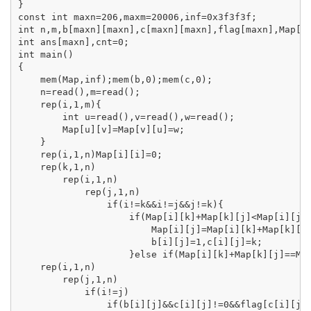
}

const int maxn=206,maxm=20006,inf=0x3f3f3f;

int n,m,b[maxn][maxn],c[maxn][maxn],flag[maxn],Map[ma
int ans[maxn],cnt=0;

int main()

{

    mem(Map,inf);mem(b,0);mem(c,0);

    n=read(),m=read();

    rep(i,1,m){

        int u=read(),v=read(),w=read();

        Map[u][v]=Map[v][u]=w;

    }

    rep(i,1,n)Map[i][i]=0;

    rep(k,1,n)

        rep(i,1,n) 

            rep(j,1,n)

                if(i!=k&&i!=j&&j!=k){

                    if(Map[i][k]+Map[k][j]<Map[i][j])
                        Map[i][j]=Map[i][k]+Map[k][j]
                        b[i][j]=1,c[i][j]=k;

                    }else if(Map[i][k]+Map[k][j]==Map
    rep(i,1,n)

        rep(j,1,n)

            if(i!=j)

                if(b[i][j]&&c[i][j]!=0&&flag[c[i][j]]