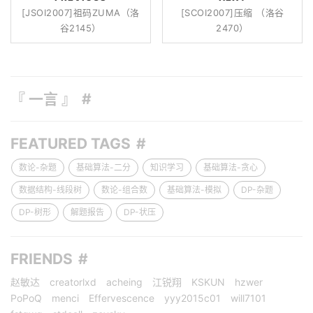
[JSOI2007]祖码ZUMA（洛
[SCOI2007]压缩 （洛谷
谷2145）
2470）
『 一言 』
FEATURED TAGS
数论-杂题
基础算法-二分
知识学习
基础算法-贪心
数据结构-线段树
数论-组合数
基础算法-模拟
DP-杂题
DP-树形
解题报告
DP-状压
FRIENDS
赵敏达
creatorlxd
acheing
江锐翔
KSKUN
hzwer
PoPoQ
menci
Effervescence
yyy2015c01
will7101