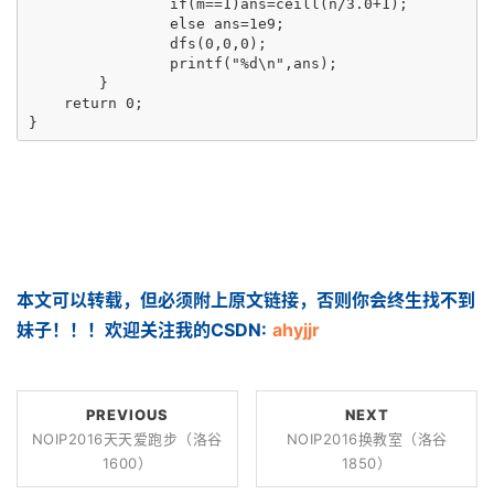
		if(m==1)ans=ceill(n/3.0+1);

		else ans=1e9;

		dfs(0,0,0);

		printf("%d\n",ans);

	}

    return 0;

}
本文可以转载，但必须附上原文链接，否则你会终生找不到
妹子！！！欢迎关注我的CSDN:
ahyjjr
PREVIOUS
NEXT
NOIP2016天天爱跑步（洛谷
NOIP2016换教室（洛谷
1600）
1850）