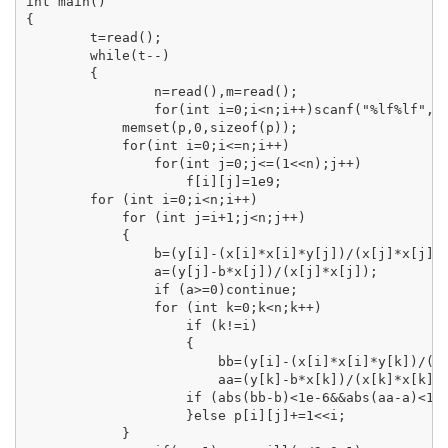
int main()

{

	t=read();

	while(t--)

	{

		n=read(),m=read();

		for(int i=0;i<n;i++)scanf("%lf%lf",&x[i],&y[i]);

	    memset(p,0,sizeof(p));

	    for(int i=0;i<=n;i++)

	        for(int j=0;j<=(1<<n);j++)

	            f[i][j]=1e9;

        for (int i=0;i<n;i++)

            for (int j=i+1;j<n;j++)

            {

                b=(y[i]-(x[i]*x[i]*y[j])/(x[j]*x[j])
                a=(y[j]-b*x[j])/(x[j]*x[j]);

                if (a>=0)continue;

                for (int k=0;k<n;k++)

                    if (k!=i)

                    {

                        bb=(y[i]-(x[i]*x[i]*y[k])/(x[
                        aa=(y[k]-b*x[k])/(x[k]*x[k]);
                    if (abs(bb-b)<1e-6&&abs(aa-a)<1e-
                    }else p[i][j]+=1<<i;

            }
