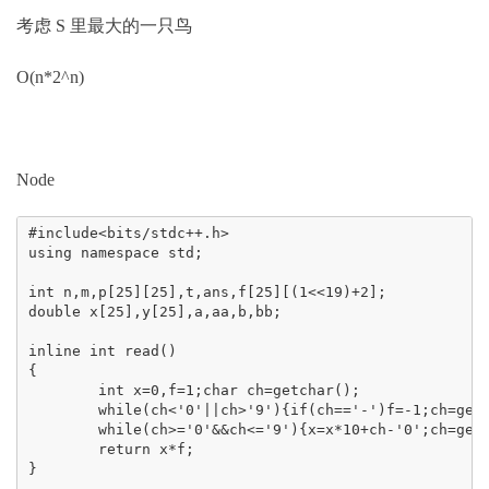
考虑 S 里最⼤的⼀只鸟
O(n*2^n)
Node
#include<bits/stdc++.h>

using namespace std;

int n,m,p[25][25],t,ans,f[25][(1<<19)+2];

double x[25],y[25],a,aa,b,bb;

inline int read()

{

	int x=0,f=1;char ch=getchar();

	while(ch<'0'||ch>'9'){if(ch=='-')f=-1;ch=getchar();}

	while(ch>='0'&&ch<='9'){x=x*10+ch-'0';ch=getchar();}

	return x*f;

}
