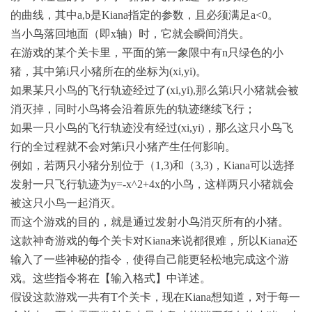
的曲线，其中a,b是Kiana指定的参数，且必须满足a<0。
当小鸟落回地面（即x轴）时，它就会瞬间消失。
在游戏的某个关卡里，平面的第一象限中有n只绿色的小
猪，其中第i只小猪所在的坐标为(xi,yi)。
如果某只小鸟的飞行轨迹经过了(xi,yi),那么第i只小猪就会被
消灭掉，同时小鸟将会沿着原先的轨迹继续飞行；
如果一只小鸟的飞行轨迹没有经过(xi,yi)，那么这只小鸟飞
行的全过程就不会对第i只小猪产生任何影响。
例如，若两只小猪分别位于（1,3)和（3,3)，Kiana可以选择
发射一只飞行轨迹为y=-x^2+4x的小鸟，这样两只小猪就会
被这只小鸟一起消灭。
而这个游戏的目的，就是通过发射小鸟消灭所有的小猪。
这款神奇游戏的每个关卡对Kiana来说都很难，所以Kiana还
输入了一些神秘的指令，使得自己能更轻松地完成这个游
戏。这些指令将在【输入格式】中详述。
假设这款游戏一共有T个关卡，现在Kiana想知道，对于每一