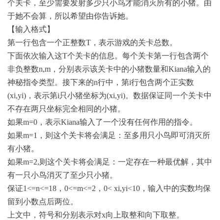
个关卡，至少需要发射多少只小鸟才能消灭所有的小猪。由
于她不会算，所以希望由你告诉她。
【输入格式】
第一行包含一个正整数T，表示游戏的关卡总数。
下面依次输入这T个关卡的信息。每个关卡第一行包含两个
非负整数n,m，分别表示该关卡中的小猪数量和Kiana输入的
神秘指令类型。接下来的n行中，第i行包含两个正实数
(xi,yi)，表示第i只小猪坐标为(xi,yi)。数据保证同一个关卡中
不存在两只坐标完全相同的小猪。
如果m=0，表示Kiana输入了一个没有任何作用的指令。
如果m=1，则这个关卡将会满足：至多用只小鸟即可消灭所
有小猪。
如果m=2,则这个关卡将会满足：一定存在一种最优解，其中
有一只小鸟消灭了至少只小猪。
保证1<=n<=18，0<=m<=2，0< xi,yi<10，输入中的实数均保
留到小数点后两位。
上文中，符号和分别表示对x向上取整和向下取整。