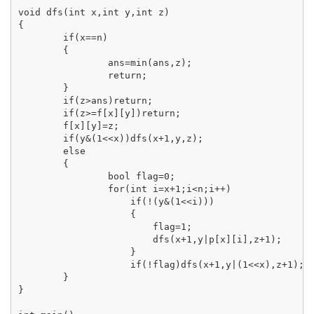
void dfs(int x,int y,int z)

{

	if(x==n)

	{

		ans=min(ans,z);

		return;

	}

	if(z>ans)return;

	if(z>=f[x][y])return;

	f[x][y]=z;

	if(y&(1<<x))dfs(x+1,y,z);

	else

	{

		bool flag=0;

		for(int i=x+1;i<n;i++)

		    if(!(y&(1<<i)))

		    {

		    	flag=1;

		    	dfs(x+1,y|p[x][i],z+1);

		    }

		    if(!flag)dfs(x+1,y|(1<<x),z+1);

	}

}
