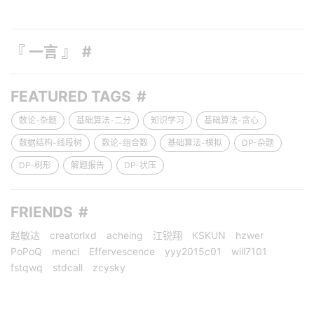
『 一言 』
FEATURED TAGS
数论-杂题
基础算法-二分
知识学习
基础算法-贪心
数据结构-线段树
数论-组合数
基础算法-模拟
DP-杂题
DP-树形
解题报告
DP-状压
FRIENDS
赵敏达
creatorlxd
acheing
江锐翔
KSKUN
hzwer
PoPoQ
menci
Effervescence
yyy2015c01
will7101
fstqwq
stdcall
zcysky