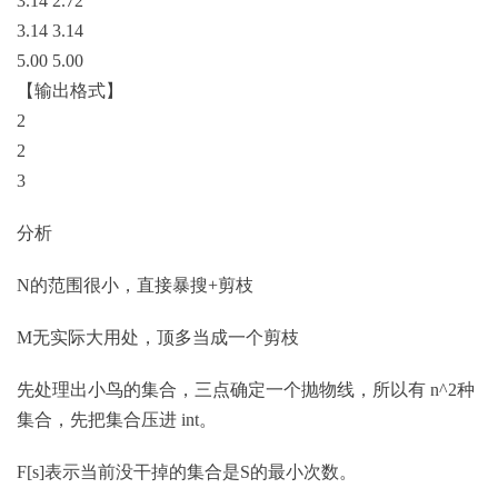
3.14 2.72
3.14 3.14
5.00 5.00
【输出格式】
2
2
3
分析
N的范围很小，直接暴搜+剪枝
M无实际大用处，顶多当成一个剪枝
先处理出小鸟的集合，三点确定⼀个抛物线，所以有 n^2种
集合，先把集合压进 int。
F[s]表示当前没⼲掉的集合是S的最小次数。