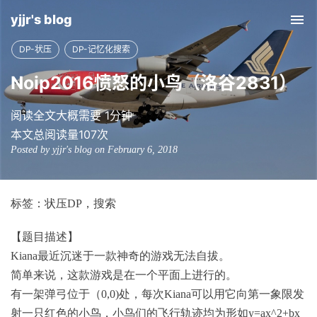
yjjr's blog
Tog
nav
DP-状压
DP-记忆化搜索
Noip2016愤怒的小鸟（洛谷2831）
阅读全文大概需要 1分钟
本文总阅读量
107
次
Posted by yjjr's blog on February 6, 2018
标签：状压DP，搜索
【题目描述】
Kiana最近沉迷于一款神奇的游戏无法自拔。
简单来说，这款游戏是在一个平面上进行的。
有一架弹弓位于（0,0)处，每次Kiana可以用它向第一象限发
射一只红色的小鸟，小鸟们的飞行轨迹均为形如y=ax^2+bx