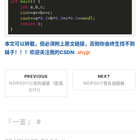
int
main
()
{

int
 a,b,c;

cin
>>a>>b>>c;

cout
<<a*
0.2
+b*
0.3
+c*
0.5
<<
endl
;

return
0
;

本文可以转载，但必须附上原文链接，否则你会终生找不到
妹子！！！欢迎关注我的CSDN:
ahyjjr
PREVIOUS
NEXT
NOIP2017小凯的疑惑（提高
NOIP2017普及组题解
D1T1）
『 一言 』