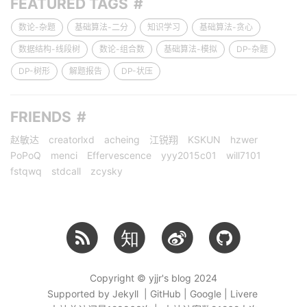
FEATURED TAGS
数论-杂题
基础算法-二分
知识学习
基础算法-贪心
数据结构-线段树
数论-组合数
基础算法-模拟
DP-杂题
DP-树形
解题报告
DP-状压
FRIENDS
赵敏达
creatorlxd
acheing
江锐翔
KSKUN
hzwer
PoPoQ
menci
Effervescence
yyy2015c01
will7101
fstqwq
stdcall
zcysky
知
Copyright © yjjr's blog 2024
Supported by Jekyll | GitHub | Google | Livere