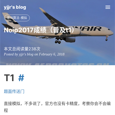
yjjr's blog
Tog
nav
基础算法-模拟
Noip2017成绩（普及t1）
本文总阅读量
238
次
Posted by yjjr's blog on February 6, 2018
T1
题面传送门
直接模拟，不多说了，官方也没有卡精度，考察你会不会编
程