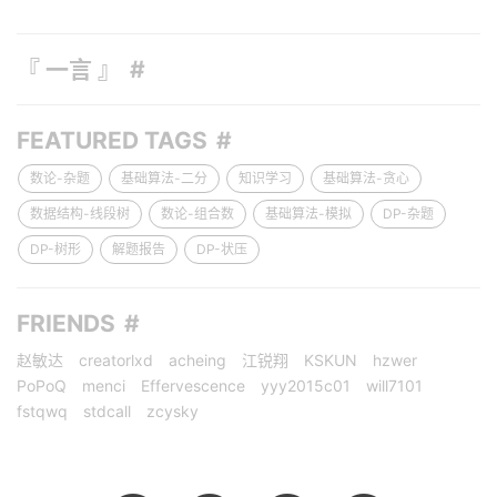
『 一言 』
FEATURED TAGS
数论-杂题
基础算法-二分
知识学习
基础算法-贪心
数据结构-线段树
数论-组合数
基础算法-模拟
DP-杂题
DP-树形
解题报告
DP-状压
FRIENDS
赵敏达
creatorlxd
acheing
江锐翔
KSKUN
hzwer
PoPoQ
menci
Effervescence
yyy2015c01
will7101
fstqwq
stdcall
zcysky