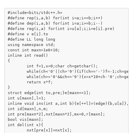
#include<bits/stdc++.h>

#define rep(i,a,b) for(int i=a;i<=b;i++)

#define dep(i,a,b) for(int i=a;i>=b;i--)

#define reg(i,a) for(int i=u[a];i;i=e[i].pre)

#define v e[i].to

#define LL long long 

using namespace std;

const int maxn=1e6+10;

inline int read()

{

	int f=1,x=0;char ch=getchar();

	while(ch<'0'||ch>'9'){if(ch=='-')f=-1;ch=getchar();}

	while(ch>='0'&&ch<='9'){x=x*10+ch-'0';ch=getchar();}

	return x*f;

}

struct edge{int to,pre;}e[maxn<<1];

int u[maxn],l=1;

inline void ins(int a,int b){e[++l]=(edge){b,u[a]},u[
int id[maxn],n,m;

int pre[maxn*2],nxt[maxn*2],mx=0,r[maxn];

bool vis[maxn];

int del(int x){

	nxt[pre[x]]=nxt[x];
