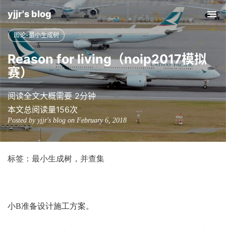
yjjr's blog
Tog
nav
图论-最小生成树
Reason for living（noip2017模拟
赛）
阅读全文大概需要 2分钟
本文总阅读量
156
次
Posted by yjjr's blog on February 6, 2018
标签：最小生成树，并查集
小
B
准备设计施工方案。