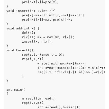
	pre[nxt[x]]=pre[x];

}

void insert(int x,int r){

	pre[x]=maxn+r,nxt[x]=nxt[maxn+r];

	pre[nxt[x]]=nxt[pre[x]]=x;

}

void add(int x) {

	del(x);

	r[x]++; mx = max(mx, r[x]);

	insert(x, r[x]);

}

void Forest(){

	rep(i,1,n)insert(i,0);

	rep(i,1,n){

		while(!nxt[maxn+mx])mx--;

		int x=nxt[maxn+mx];del(x);vis[x]=true;

		reg(i,x) if(!vis[v]) id[i>>1]=r[v]+1,add(v);

	}

}

int main()

{

	n=read(),m=read();

	rep(i,1,m){

		int a=read(),b=read();
