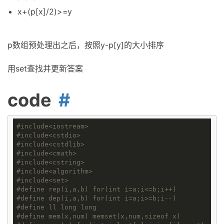
x+(p[x]/2)>=y
p数组预处理出之后，按照y-p[y]的大小排序
用set查找并更新答案
code
#
include
<iostream>
#
include
<cstdio>
#
include
<cstdlib>
#
include
<cmath>
#
include
<cstring>
#
include
<algorithm>
#
include
<set>
#
define
rep(i,a,b) for(int i=a;i<=b;i++)
#
define
dep(i,a,b) for(int i=a;i>=b;i--)
#
define
ll long long
#
define
mem(x,num) memset(x,num,sizeof x)