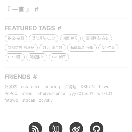
『 一言 』
FEATURED TAGS
数论-杂题
基础算法-二分
知识学习
基础算法-贪心
数据结构-线段树
数论-组合数
基础算法-模拟
DP-杂题
DP-树形
解题报告
DP-状压
FRIENDS
赵敏达
creatorlxd
acheing
江锐翔
KSKUN
hzwer
PoPoQ
menci
Effervescence
yyy2015c01
will7101
fstqwq
stdcall
zcysky
知