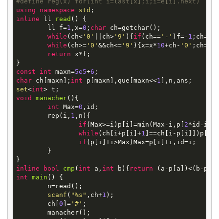
#
define
reg(x) for(int i=last[x];i;i=e[i].next)
using
namespace
std
inline
ll
read
()
{

	ll f=
1
,x=
0
;
char
 ch=getchar();

while
(ch<
'0'
||ch>
'9'
){
if
(ch==
'-'
)f=
-1
;ch=get
while
(ch>=
'0'
&&ch<=
'9'
){x=x*
10
+ch-
'0'
;ch=get
return
 x*f;

const
int
 maxn=
5e5
+
6
char
 ch[maxn];
int
 p[maxn],que[maxn<<
1
set
<
int
void
manacher
()
{

int
 Max=
0
,id;

	rep(i,
1
,n){

if
(Max>=i)p[i]=min(Max-i,p[
2
*id-i])
while
(ch[i+p[i]+
1
]==ch[i-p[i]])p[i]+
if
(p[i]+i>Max)Max=p[i]+i,id=i;

	}

inline
bool
cmp
(
int
a,
int
b)
{
return
int
main
()
{

	n=read();

scanf
(
"%s"
,ch+
1
);

	ch[
0
]=
'#'
;

	manacher();
