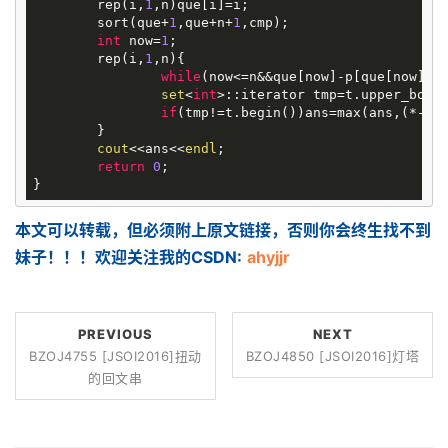
	rep(i,
1
,n)que[i]=i;

	sort(que+
1
,que+n+
1
,cmp);

int
 now=
1
;

	rep(i,
1
,n){

while
(now<=n&&que[now]-p[que[now]]<=
set
<
int
>::iterator tmp=t.upper_boun
if
(tmp!=t.begin())ans=max(ans,(*--t
	}

cout
<<ans<<
endl
;

return
0
;

本文可以转载，但必须附上原文链接，否则你会终生找不到
妹子！！！欢迎关注我的CSDN:
ahyjjr
PREVIOUS
NEXT
BZOJ4755 [JSOI2016]扭动
BZOJ4850 [JSOI2016]灯塔
的回文串