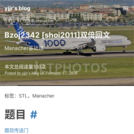
yjjr's blog
Tog
nav
STL
字符串-Manacher
Bzoj2342 [shoi2011]双倍回文
Manacher基础题
本文总阅读量
100
次
Posted by yjjr's blog on February 17, 2018
标签：STL，Manacher
题目
题目传送门