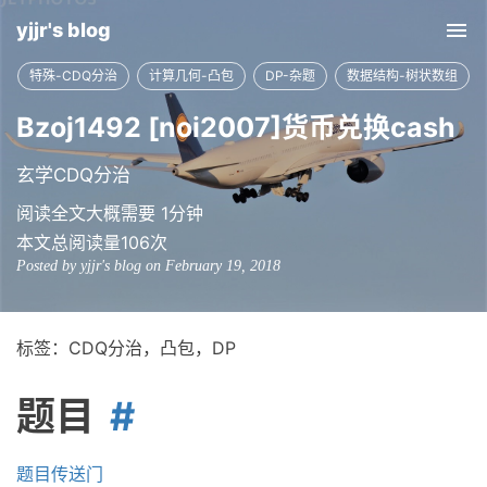
yjjr's blog
Tog
nav
特殊-CDQ分治
计算几何-凸包
DP-杂题
数据结构-树状数组
Bzoj1492 [noi2007]货币兑换cash
玄学CDQ分治
阅读全文大概需要 1分钟
本文总阅读量
106
次
Posted by yjjr's blog on February 19, 2018
标签：CDQ分治，凸包，DP
题目
题目传送门