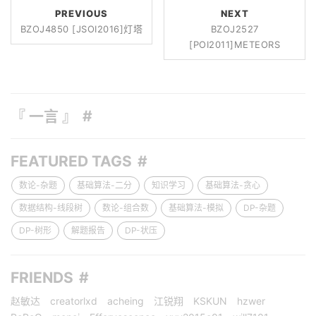
PREVIOUS
NEXT
BZOJ4850 [JSOI2016]灯塔
BZOJ2527
[POI2011]METEORS
『 一言 』
FEATURED TAGS
数论-杂题
基础算法-二分
知识学习
基础算法-贪心
数据结构-线段树
数论-组合数
基础算法-模拟
DP-杂题
DP-树形
解题报告
DP-状压
FRIENDS
赵敏达
creatorlxd
acheing
江锐翔
KSKUN
hzwer