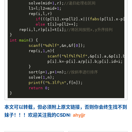
	solve(mid+
1
,r);
//递归处理右区间
	l1=l;l2=mid+
1
;

	rep(i,l,r)

if
(((p[l1].x<p[l2].x||(
fabs
(p[l1].x-p[l2]
else
 t[i]=p[l2++];

    rep(i,l,r)p[i]=t[i];
//将区间按照x,y升序排列
int
main
()
{

scanf
(
"%d%lf"
,&n,&f[
0
]);

	rep(i,
1
,n){

scanf
(
"%lf%lf%lf"
,&p[i].a,&p[i].b,&p
		p[i].k=-p[i].a/p[i].b;p[i].id=i;

	}

	sort(p+
1
,p+
1
+n);
//按斜率进行排序
	solve(
1
,n);

printf
(
"%.3lf\n"
,f[n]);

return
0
;

本文可以转载，但必须附上原文链接，否则你会终生找不到
妹子！！！欢迎关注我的CSDN:
ahyjjr