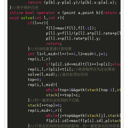
return
 (p[b].y-p[a].y)/(p[b].x-p[a].x);

}
//用于维护凸壳
inline
bool
operator
 < (point a,point b){
return
void
solve
(
int
l,
int
r)
{

if
(l==r){

		f[l]=max(f[l],f[l
-1
]);

		p[l].y=f[l]/(p[l].a*p[l].rate+p[l].b);

		p[l].x=p[l].rate*p[l].y;

return
;

	}
//分治结束直接计算结果
int
 l1=l,mid=(l+r)>>
1
,l2=mid+
1
,j=
1
;

	rep(i,l,r)

if
(p[i].id<=mid)t[l1++]=p[i];
else
 t[
	rep(i,l,r)p[i]=t[i];
//将原顺序分为左右两块
	solve(l,mid);
//递归处理左区间
	top=
0
;

	rep(i,l,mid){

while
(top>
1
&&getk(
stack
[top
-1
],
stac
stack
[++top]=i;

	}
//扫一遍求出左区间的下凸线
stack
[++top]=
0
;

	rep(i,mid+
1
,r){

while
(j<top&&getk(
stack
[j],
stack
[j+
		f[p[i].id]=max(f[p[i].id],p[
stack
[j
	}
//计算左区间对右区间的影响，扫一遍更新右区间答案