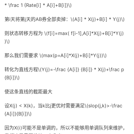
* \frac 1 {Rate[i] * A[i]+B[i]}\)
第i天将第j天的AB券全部卖掉：\(A[i] * X(j)+B[i] * Y(j)\)
则状态转移方程为 \(f[i]=max( f[i-1],A[i]*X(j)+B[i]*Y(j)
)\)
那么我们需要求 \(max(p=A[i]*X(j)+B[i]*Y(j))\)
转化为直线方程\(Y(j)=-\frac {A[i]} {B[i]} * X(j)+\frac p
{B[i]}\)
使这条直线的截距最大
设X(j) < X(k)，当k比j更优时需要满足\(slop(j,k)>-\frac
{A[i]}{B[i]}\)
因为X(i)可能不是单调的，所以不能够用单调队列来维护，