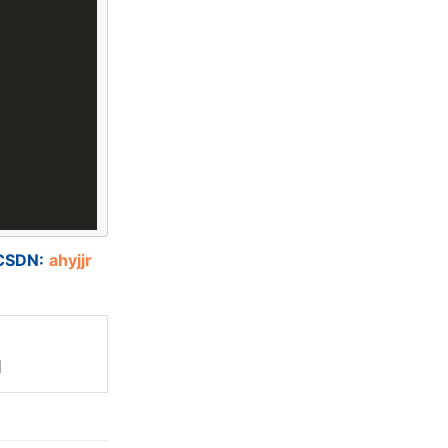
DN:
ahyjjr
】