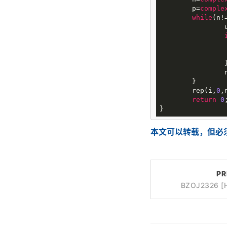
	p=
comple
while
(n!
		u=n/p;

		}

	}

	rep(i,
0
,
return
0
;
本文可以转载，但必
PR
BZOJ2326 