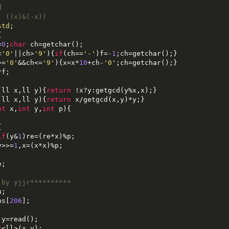
d
 ((x)&(-x))
std


=
0
;
char
 ch=getchar();

<
'0'
||ch>
'9'
){
if
(ch==
'-'
)f=
-1
;ch=getchar();}

>=
'0'
&&ch<=
'9'
){x=x*
10
+ch-
'0'
;ch=getchar();}

f;

(ll x,ll y)
{
return
(ll x,ll y)
{
return
nt
x,
int
y,
int
p)
{



if
(y&
1
)re=(re*x)%p;

	y>>=
1
,x=(x*x)%p;

;

 by yjjr**********
;

ns[
206
x
<ll>(x,y);
