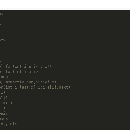
m>
>
>
hm>
>
) for(int i=a;i<=b;i++)
) for(int i=a;i>=b;i--)
long
) memset(x,num,sizeof x)
r(int i=last[x];i;i=e[i].next)
<1)
<1|1)
)>>1)
-1)
pair
back
int,int>