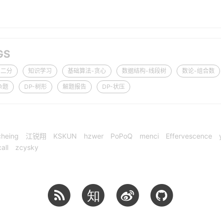
GS
-二分
知识学习
基础算法-贪心
数据结构-线段树
数论-组合数
杂题
DP-树形
解题报告
DP-状压
cheing
江锐翔
KSKUN
hzwer
PoPoQ
menci
Effervescence
all
zcysky
知