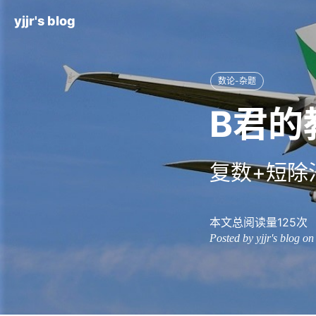
yjjr's blog
数论-杂题
B君的
复数+短除
本文总阅读量
125
次
Posted by yjjr's blog o