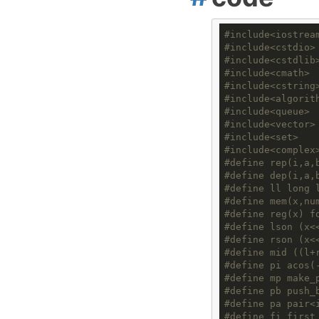
#
include
<iostrea
#
include
<cstdio>
#
include
<cstdlib
#
include
<cmath>
#
include
<cstring
#
include
<algorit
#
include
<queue>
#
include
<vector>
#
include
<set>
#
include
<complex
#
define
rep(i,a,b
#
define
dep(i,a,b
#
define
ll long 
#
define
mem(x,num
#
define
reg(x) fo
#
define
lson (x<
#
define
rson (x<
#
define
mid ((l+r
#
define
pi acos(
#
define
mp make_
#
define
pb push_
#
define
pa pair
<
#
define
fi first