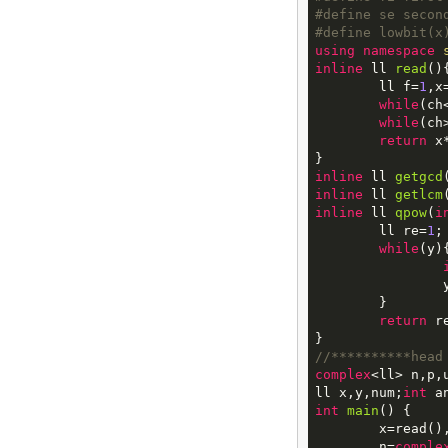
#
define
se secon
#
define
lowbit(x)
using
namespace
inline
ll
read
()
{
	ll f=
1
,x
while
(ch
while
(ch
return
 x*
inline
ll
getgcd
inline
ll
getlcm
inline
ll
qpow
(
i
	ll re=
1
;

while
(y){
	
	}

return
 re
//**********head
complex
<ll> n,p,u
ll x,y,num;
int
 a
int
main
()
{

	x=read(),y=read();

	n=
comple