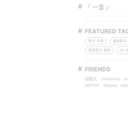
『 一言 』
FEATURED TA
数论-杂题
基础算法
基础算法-模拟
DP-
FRIENDS
赵敏达
creatorlxd
a
will7101
fstqwq
stdc