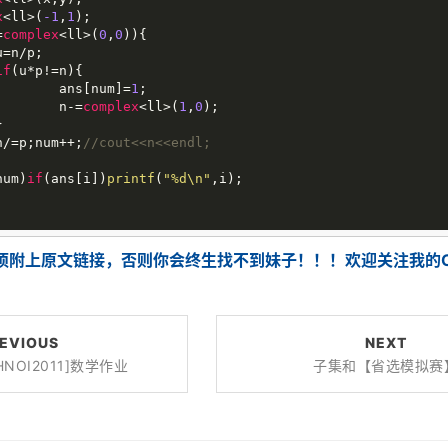
x
<ll>(
-1
,
1
);

=
complex
<ll>(
0
,
0
)){

if
(u*p!=n){

			ans[num]=
1
;

			n-=
complex
<ll>(
1
,
0
);

		n/=p;num++;
//cout<<n<<endl;
num)
if
(ans[i])
printf
(
"%d\n"
,i);



须附上原文链接，否则你会终生找不到妹子！！！欢迎关注我的CS
EVIOUS
NEXT
[HNOI2011]数学作业
子集和【省选模拟赛