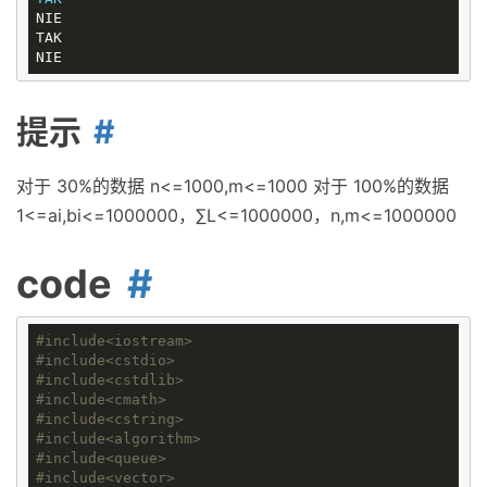
NIE

TAK

提示
对于 30%的数据 n<=1000,m<=1000 对于 100%的数据
1<=ai,bi<=1000000，∑L<=1000000，n,m<=1000000
code
#
include
<iostream>
#
include
<cstdio>
#
include
<cstdlib>
#
include
<cmath>
#
include
<cstring>
#
include
<algorithm>
#
include
<queue>
#
include
<vector>