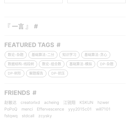
『 一言 』
FEATURED TAGS
数论-杂题
基础算法-二分
知识学习
基础算法-贪心
数据结构-线段树
数论-组合数
基础算法-模拟
DP-杂题
DP-树形
解题报告
DP-状压
FRIENDS
赵敏达
creatorlxd
acheing
江锐翔
KSKUN
hzwer
PoPoQ
menci
Effervescence
yyy2015c01
will7101
fstqwq
stdcall
zcysky