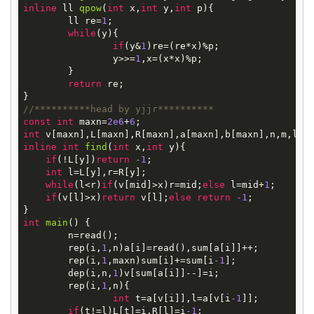
inline
ll
qpow
(
int
x,
int
y,
int
p)
{

	ll re=
1
;

while
(y){

if
(y&
1
)re=(re*x)%p;

		y>>=
1
,x=(x*x)%p;

	}

return
 re;

//**********head by yjjr**********
const
int
 maxn=
2e6
+
6
int
inline
int
find
(
int
x,
int
y)
{

if
(!L[y])
return
-1
;

int
 l=L[y],r=R[y];

while
(l<r)
if
(v[mid]>x)r=mid;
else
 l=mid+
1
;

if
(v[l]>x)
return
 v[l];
else
return
-1
;

int
main
()
{

	n=read();

	rep(i,
1
,n)a[i]=read(),sum[a[i]]++;

	rep(i,
1
,maxn)sum[i]+=sum[i
-1
];

	dep(i,n,
1
)v[sum[a[i]]--]=i;

	rep(i,
1
,n){

int
 t=a[v[i]],l=a[v[i
-1
]];

if
(t!=l)L[t]=i,R[l]=i
-1
;
