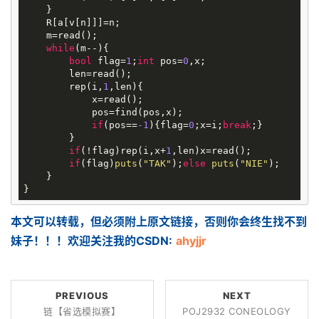
    }

    R[a[v[n]]]=n;

    m=read();

while
(m--){

bool
 flag=
1
;
int
 pos=
0
,x;

        len=read();

        rep(i,
1
,len){

            x=read();

            pos=find(pos,x);

if
(pos==
-1
){flag=
0
;x=i;
break
;}

        }

if
(!flag)rep(i,x+
1
,len)x=read();

if
(flag)
puts
(
"TAK"
);
else
puts
(
"NIE"
);

    }

本文可以转载，但必须附上原文链接，否则你会终生找不到
妹子！！！欢迎关注我的CSDN:
ahyjjr
PREVIOUS
NEXT
链【省选模拟赛】
POJ2932 CONEOLOGY