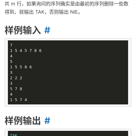
共 m 行，如果询问的序列确实是由最初的序列删除一些数
得到，就输出 TAK，否则输出 NIE。
样例输入
7

1 5 4 5 7 8 6

4

5

1 5 5 8 6

3

2 2 2

3

5 7 8

4

样例输出
TAK