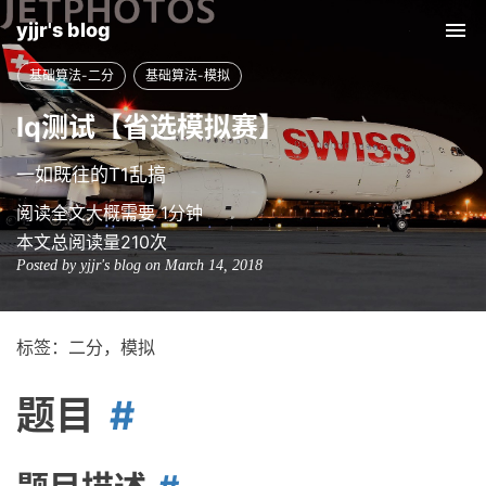
yjjr's blog
Tog
nav
基础算法-二分
基础算法-模拟
Iq测试【省选模拟赛】
一如既往的T1乱搞
阅读全文大概需要 1分钟
本文总阅读量
210
次
Posted by yjjr's blog on March 14, 2018
标签：二分，模拟
题目