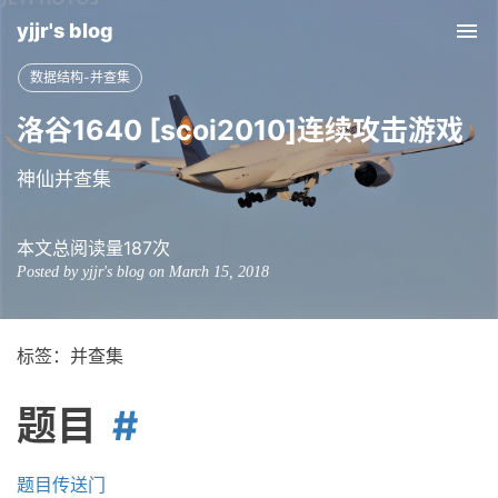
yjjr's blog
Tog
nav
数据结构-并查集
洛谷1640 [scoi2010]连续攻击游戏
神仙并查集
本文总阅读量
187
次
Posted by yjjr's blog on March 15, 2018
标签：并查集
题目
题目传送门