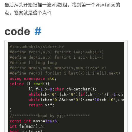
最后从头开始扫描一遍vis数组，找到第一个vis=false的
点，答案就是这个点-1
code
#
include
<bits/stdc++.h>
#
define
rep(i,a,b) for(int i=a;i<=b;i++)
#
define
dep(i,a,b) for(int i=a;i>=b;i--)
#
define
ll long long
#
define
mem(x,num) memset(x,num,sizeof x)
#
define
reg(x) for(int i=last[x];i;i=e[i].next)
using
namespace
std
inline
ll
read
()
{

	ll f=
1
,x=
0
;
char
 ch=getchar();

while
(ch<
'0'
||ch>
'9'
){
if
(ch==
'-'
)f=
-1
;ch=get
while
(ch>=
'0'
&&ch<=
'9'
){x=x*
10
+ch-
'0'
;ch=get
return
 x*f;

//**********head by yjjr**********
const
int
 maxn=
1e6
+
6
int
bool