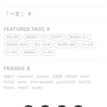
『 一言 』
FEATURED TAGS
数论-杂题
基础算法-二分
知识学习
基础算法-贪心
数据结构-线段树
数论-组合数
基础算法-模拟
DP-杂题
DP-树形
解题报告
DP-状压
FRIENDS
赵敏达
creatorlxd
acheing
江锐翔
KSKUN
hzwer
PoPoQ
menci
Effervescence
yyy2015c01
will7101
fstqwq
stdcall
zcysky