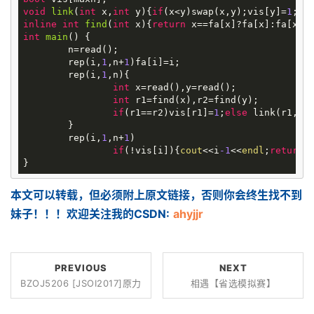
void
link
(
int
x,
int
y)
{
if
(x<y)swap(x,y);vis[y]=
1
inline
int
find
(
int
x)
{
return
int
main
()
{

	n=read();

	rep(i,
1
,n+
1
)fa[i]=i;

	rep(i,
1
,n){

int
 x=read(),y=read();

int
 r1=find(x),r2=find(y);

if
(r1==r2)vis[r1]=
1
;
else
 link(r1,r2)
	}

	rep(i,
1
,n+
1
)

if
(!vis[i]){
cout
<<i
-1
<<
endl
;
return
本文可以转载，但必须附上原文链接，否则你会终生找不到
妹子！！！欢迎关注我的CSDN:
ahyjjr
PREVIOUS
NEXT
BZOJ5206 [JSOI2017]原力
相遇【省选模拟赛】