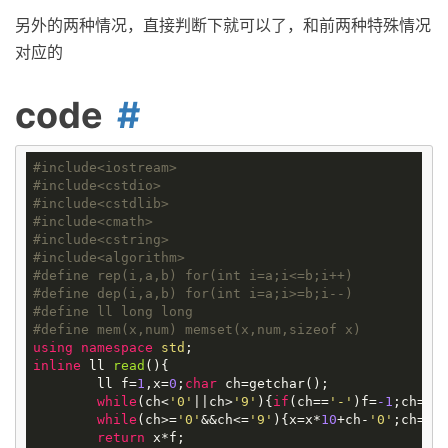
另外的两种情况，直接判断下就可以了，和前两种特殊情况
对应的
code
#
include
<iostream>
#
include
<cstdio>
#
include
<cstdlib>
#
include
<cmath>
#
include
<cstring>
#
include
<algorithm>
#
define
rep(i,a,b) for(int i=a;i<=b;i++)
#
define
dep(i,a,b) for(int i=a;i>=b;i--)
#
define
ll long long
#
define
mem(x,num) memset(x,num,sizeof x)
using
namespace
std
inline
ll
read
()
{

	ll f=
1
,x=
0
;
char
 ch=getchar();

while
(ch<
'0'
||ch>
'9'
){
if
(ch==
'-'
)f=
-1
;ch=get
while
(ch>=
'0'
&&ch<=
'9'
){x=x*
10
+ch-
'0'
;ch=get
return
 x*f;
