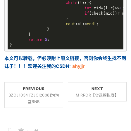
while
(l<r){

int
 mid=(l+r)>>
1
;

if
(check(mid))r=mid
			}

cout
<<l<<
endl
;

		}

	}

return
0
;

本文可以转载，但必须附上原文链接，否则你会终生找不到
妹子！！！欢迎关注我的CSDN:
ahyjjr
PREVIOUS
NEXT
BZOJ1034 [ZJOI2008]泡泡
MIRROR【省选模拟赛】
堂BNB