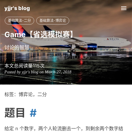
yjjr's blog
Tog
nav
基础算法-二分
基础算法-博弈论
Game【省选模拟赛】
讨论的智慧
本文总阅读量
115
次
Posted by yjjr's blog on March 27, 2018
标签：博弈论，二分
题目
给定 n 个数字，两个人轮流删去一个，到剩余两个数字结