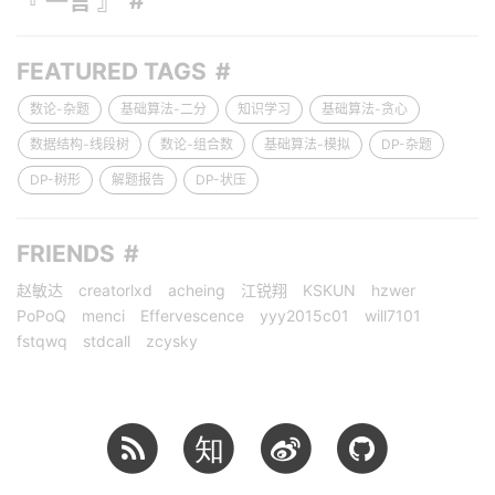
『 一言 』
FEATURED TAGS
数论-杂题
基础算法-二分
知识学习
基础算法-贪心
数据结构-线段树
数论-组合数
基础算法-模拟
DP-杂题
DP-树形
解题报告
DP-状压
FRIENDS
赵敏达
creatorlxd
acheing
江锐翔
KSKUN
hzwer
PoPoQ
menci
Effervescence
yyy2015c01
will7101
fstqwq
stdcall
zcysky
知