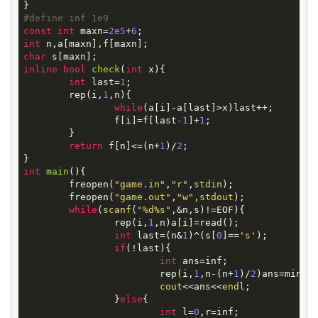
#
define
inf 1e9
const
int
 maxn=
2e5
+
6
int
char
inline
bool
check
(
int
x)
{

int
 last=
1
;

	rep(i,
1
,n){

while
(a[i]-a[last]>x)last++;

		f[i]=f[last
-1
]+
1
;

	}

return
 f[n]<=(n+
1
)/
2
;

int
main
()
{

	freopen(
"game.in"
,
"r"
,
stdin
);

	freopen(
"game.out"
,
"w"
,
stdout
); 

while
(
scanf
(
"%d%s"
,&n,s)!=EOF){

		rep(i,
1
,n)a[i]=read();

int
 last=(n&
1
)^(s[
0
]==
's'
);

if
(!last){

int
 ans=inf;

			rep(i,
1
,n-(n+
1
)/
2
)ans=min(a
cout
<<ans<<
endl
; 

		}
else
{

int
 l=
0
,r=inf;
