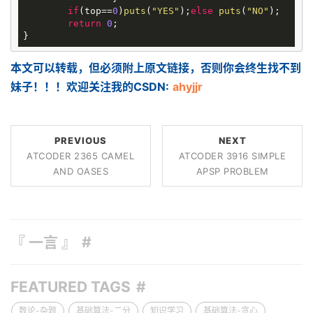
if
(top==
0
)
puts
(
"YES"
);
else
puts
(
"NO"
);

return
0
;

本文可以转载，但必须附上原文链接，否则你会终生找不到
妹子！！！欢迎关注我的CSDN:
ahyjjr
PREVIOUS
NEXT
ATCODER 2365 CAMEL
ATCODER 3916 SIMPLE
AND OASES
APSP PROBLEM
『 一言 』
FEATURED TAGS
数论-杂题
基础算法-二分
知识学习
基础算法-贪心