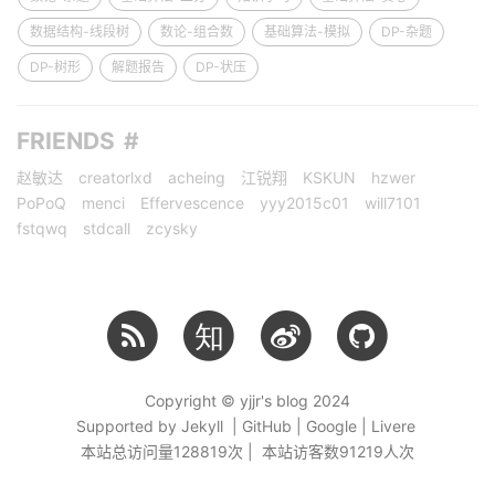
数据结构-线段树
数论-组合数
基础算法-模拟
DP-杂题
DP-树形
解题报告
DP-状压
FRIENDS
赵敏达
creatorlxd
acheing
江锐翔
KSKUN
hzwer
PoPoQ
menci
Effervescence
yyy2015c01
will7101
fstqwq
stdcall
zcysky
知
Copyright © yjjr's blog 2024
Supported by Jekyll | GitHub | Google | Livere
本站总访问量
128819
次 | 本站访客数
91219
人次