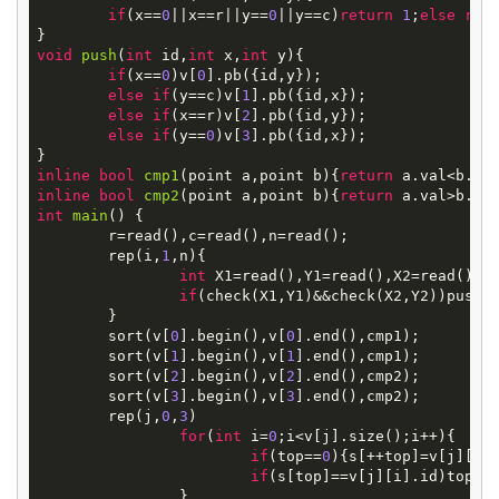
if
(x==
0
||x==r||y==
0
||y==c)
return
1
;
else
ret
void
push
(
int
id,
int
x,
int
y)
{

if
(x==
0
)v[
0
].pb({id,y});

else
if
(y==c)v[
1
].pb({id,x});

else
if
(x==r)v[
2
].pb({id,y});

else
if
(y==
0
)v[
3
].pb({id,x});

inline
bool
cmp1
(point a,point b)
{
return
inline
bool
cmp2
(point a,point b)
{
return
int
main
()
{

	r=read(),c=read(),n=read();

	rep(i,
1
,n){

int
 X1=read(),Y1=read(),X2=read(),Y2
if
(check(X1,Y1)&&check(X2,Y2))push(i
	}

	sort(v[
0
].begin(),v[
0
].end(),cmp1);

	sort(v[
1
].begin(),v[
1
].end(),cmp1);

	sort(v[
2
].begin(),v[
2
].end(),cmp2);

	sort(v[
3
].begin(),v[
3
].end(),cmp2);

	rep(j,
0
,
3
)

for
(
int
 i=
0
;i<v[j].size();i++){

if
(top==
0
){s[++top]=v[j][i]
if
(s[top]==v[j][i].id)top--
		}
