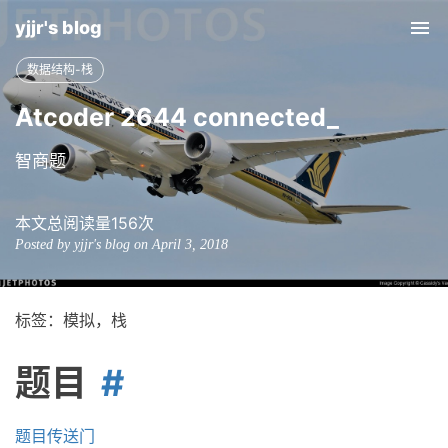
yjjr's blog
Tog
nav
数据结构-栈
Atcoder 2644 connected_
智商题
本文总阅读量
156
次
Posted by yjjr's blog on April 3, 2018
标签：模拟，栈
题目
题目传送门