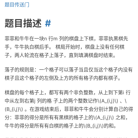
题目传送门
题目描述
菲菲和牛牛在一块n 行m 列的棋盘上下棋，菲菲执黑棋先
手，牛牛执白棋后手。 棋局开始时，棋盘上没有任何棋
子，两人轮流在格子上落子，直到填满棋盘时结束。
落子的规则是：一个格子可以落子当且仅当这个格子内没有
棋子且这个格子的左侧及上方的所有格子内都有棋子。
棋盘的每个格子上，都写有两个非负整数，从上到下第i 行
中从左到右第j 列的格 子上的两个整数记作\(A_{i,j}\) 、\
(B_{i,j}\) 。在游戏结束后，菲菲和牛牛会分别计算自己的得
分：菲菲的得分是所有有黑棋的格子上的\(A_{i,j}\) 之和，
牛牛的得分是所有有白棋的格子上的\(B_{i,j}\)的和。