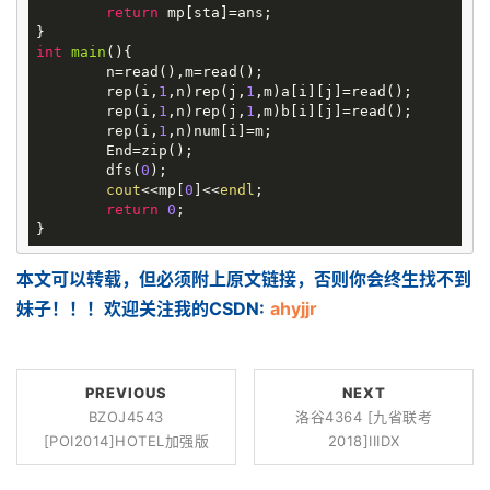
return
 mp[sta]=ans;

int
main
()
{

	n=read(),m=read();

	rep(i,
1
,n)rep(j,
1
,m)a[i][j]=read();

	rep(i,
1
,n)rep(j,
1
,m)b[i][j]=read();

	rep(i,
1
,n)num[i]=m;

	End=zip();

	dfs(
0
);

cout
<<mp[
0
]<<
endl
;

return
0
;

本文可以转载，但必须附上原文链接，否则你会终生找不到
妹子！！！欢迎关注我的CSDN:
ahyjjr
PREVIOUS
NEXT
BZOJ4543
洛谷4364 [九省联考
[POI2014]HOTEL加强版
2018]IIIDX