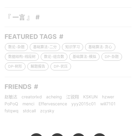
『 一言 』
FEATURED TAGS
数论-杂题
基础算法-二分
知识学习
基础算法-贪心
数据结构-线段树
数论-组合数
基础算法-模拟
DP-杂题
DP-树形
解题报告
DP-状压
FRIENDS
赵敏达
creatorlxd
acheing
江锐翔
KSKUN
hzwer
PoPoQ
menci
Effervescence
yyy2015c01
will7101
fstqwq
stdcall
zcysky