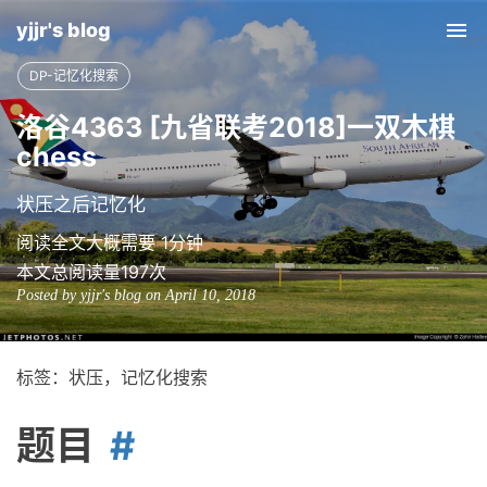
yjjr's blog
Tog
nav
DP-记忆化搜索
洛谷4363 [九省联考2018]一双木棋
chess
状压之后记忆化
阅读全文大概需要 1分钟
本文总阅读量
197
次
Posted by yjjr's blog on April 10, 2018
标签：状压，记忆化搜索
题目