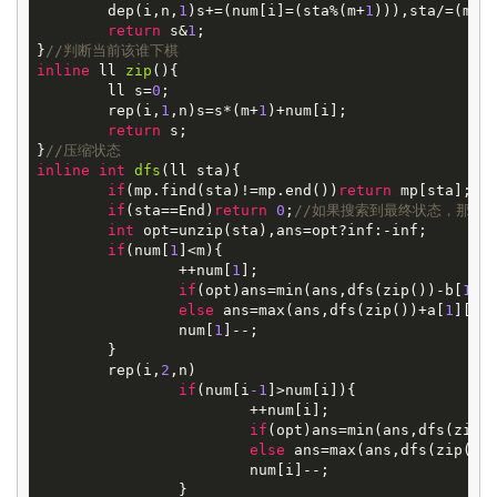
	dep(i,n,
1
)s+=(num[i]=(sta%(m+
1
))),sta/=(m+
1
)
return
 s&
1
;

}
//判断当前该谁下棋
inline
ll
zip
()
{

	ll s=
0
;

	rep(i,
1
,n)s=s*(m+
1
)+num[i];

return
 s;

}
//压缩状态
inline
int
dfs
(ll sta)
{

if
(mp.find(sta)!=mp.end())
return
 mp[sta];

if
(sta==End)
return
0
;
//如果搜索到最终状态，那么
int
 opt=unzip(sta),ans=opt?inf:-inf;

if
(num[
1
]<m){

		++num[
1
];

if
(opt)ans=min(ans,dfs(zip())-b[
1
][
else
 ans=max(ans,dfs(zip())+a[
1
][nu
		num[
1
]--;

	}

	rep(i,
2
,n)

if
(num[i
-1
]>num[i]){

			++num[i];

if
(opt)ans=min(ans,dfs(zip()
else
 ans=max(ans,dfs(zip())+
			num[i]--;

		}
