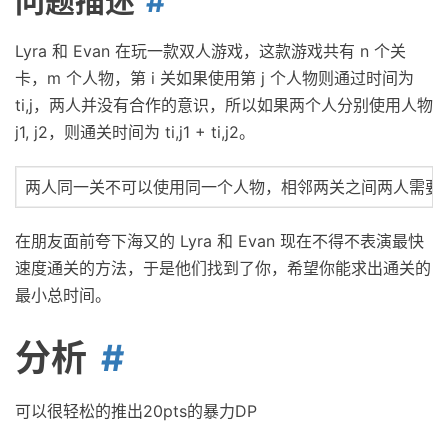
问题描述
Lyra 和 Evan 在玩⼀款双⼈游戏，这款游戏共有 n 个关
卡，m 个⼈物，第 i 关如果使⽤第 j 个⼈物则通过时间为
ti,j，两⼈并没有合作的意识，所以如果两个⼈分别使⽤⼈物
j1, j2，则通关时间为 ti,j1 + ti,j2。
两⼈同⼀关不可以使⽤同⼀个⼈物，相邻两关之间两⼈需要分别
在朋友⾯前夸下海⼜的 Lyra 和 Evan 现在不得不表演最快
速度通关的⽅法，于是他们找到了你，希望你能求出通关的
最⼩总时间。
分析
可以很轻松的推出20pts的暴力DP