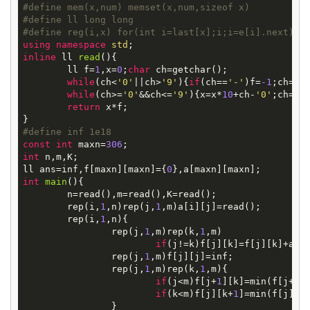
#
define
mem(x,num) memset(x,num,sizeof x)
#
define
ll long long
#
define
reg(i,x) for(int i=last[x];i;i=e[i].next)
using
namespace
std
inline
ll
read
()
{

	ll f=
1
,x=
0
;
char
 ch=getchar();

while
(ch<
'0'
||ch>
'9'
){
if
(ch==
'-'
)f=
-1
;ch=get
while
(ch>=
'0'
&&ch<=
'9'
){x=x*
10
+ch-
'0'
;ch=get
return
 x*f;

#
define
inf 1e18
const
int
 maxn=
306
int
 n,m,K;

ll ans=inf,f[maxn][maxn]={
0
int
main
()
{

	n=read(),m=read(),K=read();

	rep(i,
1
,n)rep(j,
1
,m)a[i][j]=read();

	rep(i,
1
,n){

		rep(j,
1
,m)rep(k,
1
,m)

if
(j!=k)f[j][k]=f[j][k]+a[i]
		rep(j,
1
,m)f[j][j]=inf;

		rep(j,
1
,m)rep(k,
1
,m){

if
(j<m)f[j+
1
][k]=min(f[j+
1
][
if
(k<m)f[j][k+
1
]=min(f[j][k
		}
