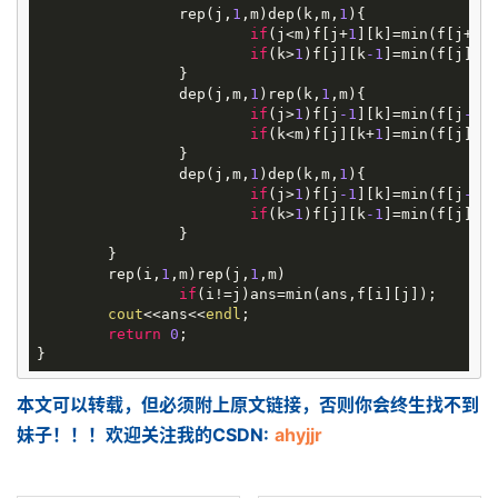
		rep(j,
1
,m)dep(k,m,
1
){

if
(j<m)f[j+
1
][k]=min(f[j+
1
][
if
(k>
1
)f[j][k
-1
]=min(f[j][k
		}

		dep(j,m,
1
)rep(k,
1
,m){

if
(j>
1
)f[j
-1
][k]=min(f[j
-1
][
if
(k<m)f[j][k+
1
]=min(f[j][k
		}

		dep(j,m,
1
)dep(k,m,
1
){

if
(j>
1
)f[j
-1
][k]=min(f[j
-1
][
if
(k>
1
)f[j][k
-1
]=min(f[j][k
		}

	}

	rep(i,
1
,m)rep(j,
1
,m)

if
(i!=j)ans=min(ans,f[i][j]);

cout
<<ans<<
endl
;

return
0
;

本文可以转载，但必须附上原文链接，否则你会终生找不到
妹子！！！欢迎关注我的CSDN:
ahyjjr