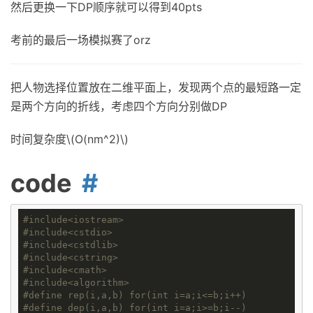
然后更换一下DP顺序就可以得到40pts
考前的最后一场模拟赛了orz
把人物选择位置放在二维平面上，发现两个点的最短路一定
是两个方向的折线，考虑四个方向分别做DP
时间复杂度\(O(nm^2)\)
code
#
include
<iostream>
#
include
<cstdio>
#
include
<cstdlib>
#
include
<cstring>
#
include
<cmath>
#
include
<algorithm>
#
define
rep(i,a,b) for(int i=a;i<=b;i++)
#
define
dep(i,a,b) for(int i=a;i>=b;i--)