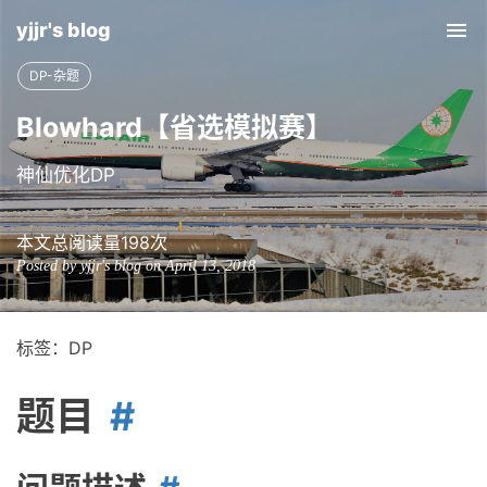
yjjr's blog
Tog
nav
DP-杂题
Blowhard【省选模拟赛】
神仙优化DP
本文总阅读量
198
次
Posted by yjjr's blog on April 13, 2018
标签：DP
题目