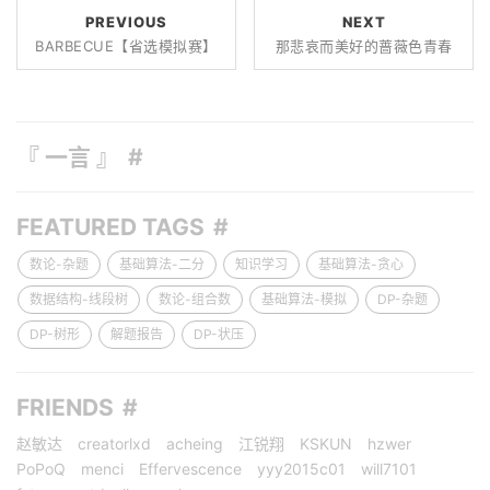
PREVIOUS
NEXT
BARBECUE【省选模拟赛】
那悲哀而美好的蔷薇色青春
『 一言 』
FEATURED TAGS
数论-杂题
基础算法-二分
知识学习
基础算法-贪心
数据结构-线段树
数论-组合数
基础算法-模拟
DP-杂题
DP-树形
解题报告
DP-状压
FRIENDS
赵敏达
creatorlxd
acheing
江锐翔
KSKUN
hzwer
PoPoQ
menci
Effervescence
yyy2015c01
will7101