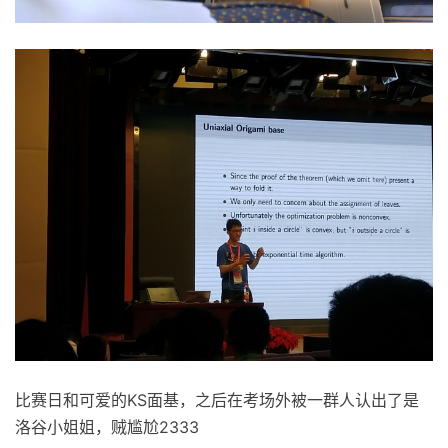
比赛日和可爱的KS面基，之后在考场外被一群人认出了是
洛谷小姐姐，贼尴尬2333