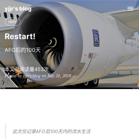
yjjr's blog
Tog
nav
dairy
Restart!
AFO后的100天
本文总阅读量
453
次
Posted by yjjr's blog on July 20, 2018
此文仅记录AFO后100天内的流水生活