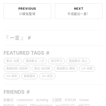
PREVIOUS
NEXT
OI模板整理
平成最后一夏！
『 一言 』
FEATURED TAGS
数论-杂题
基础算法-二分
知识学习
基础算法-贪心
数据结构-线段树
数论-组合数
基础算法-模拟
DP-杂题
DP-树形
解题报告
DP-状压
FRIENDS
赵敏达
creatorlxd
acheing
江锐翔
KSKUN
hzwer
PoPoQ
menci
Effervescence
yyy2015c01
will7101