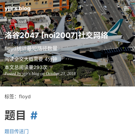
yjjr's blog
Tog
nav
图论-floyd
洛谷2047 [noi2007]社交网络
floyd统计最短路径数量
阅读全文大概需要 4分钟
本文总阅读量
293
次
Posted by yjjr's blog on October 23, 2018
标签：floyd
题目
题目传送门