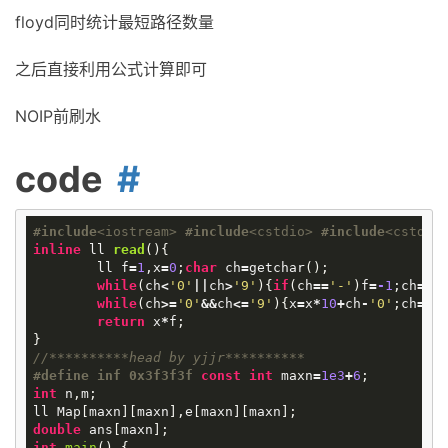
floyd同时统计最短路径数量
之后直接利用公式计算即可
NOIP前刷水
code
#
include
<iostream>
#
include
<cstdio>
#
include
<cstdli
inline
ll
read
()
{
ll
f
=
1
,
x
=
0
;
char
ch
=
getchar
();
while
(
ch
<
'0'
||
ch
>
'9'
){
if
(
ch
==
'-'
)
f
=
-
1
;
ch
=
ge
while
(
ch
>=
'0'
&&
ch
<=
'9'
){
x
=
x
*
10
+
ch
-
'0'
;
ch
=
ge
return
x
*
f
;
}
//**********head by yjjr**********
#
define
inf 0x3f3f3f
const
int
maxn
=
1e3
+
6
;
int
n
,
m
;
ll
Map
[
maxn
][
maxn
],
e
[
maxn
][
maxn
];
double
ans
[
maxn
];
int
main
()
{