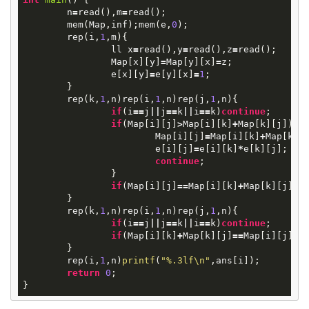
n
=
read
(),
m
=
read
();
mem
(
Map
,
inf
);
mem
(
e
,
0
);
rep
(
i
,
1
,
m
){
ll
x
=
read
(),
y
=
read
(),
z
=
read
();
Map
[
x
][
y
]
=
Map
[
y
][
x
]
=
z
;
e
[
x
][
y
]
=
e
[
y
][
x
]
=
1
;
}
rep
(
k
,
1
,
n
)
rep
(
i
,
1
,
n
)
rep
(
j
,
1
,
n
){
if
(
i
==
j
||
j
==
k
||
i
==
k
)
continue
;
if
(
Map
[
i
][
j
]
>
Map
[
i
][
k
]
+
Map
[
k
][
j
]){
Map
[
i
][
j
]
=
Map
[
i
][
k
]
+
Map
[
k
][
e
[
i
][
j
]
=
e
[
i
][
k
]
*
e
[
k
][
j
];
continue
;
}
if
(
Map
[
i
][
j
]
==
Map
[
i
][
k
]
+
Map
[
k
][
j
])
e
}
rep
(
k
,
1
,
n
)
rep
(
i
,
1
,
n
)
rep
(
j
,
1
,
n
){
if
(
i
==
j
||
j
==
k
||
i
==
k
)
continue
;
if
(
Map
[
i
][
k
]
+
Map
[
k
][
j
]
==
Map
[
i
][
j
])
a
}
rep
(
i
,
1
,
n
)
printf
(
"%.3lf
\n
"
,
ans
[
i
]);
return
0
;
}