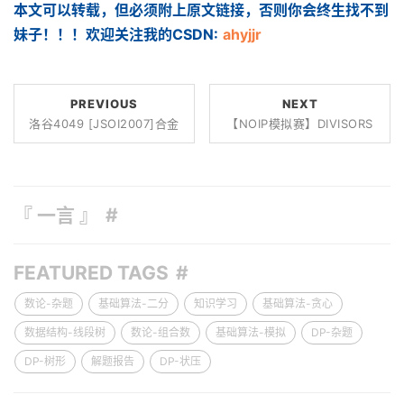
本文可以转载，但必须附上原文链接，否则你会终生找不到
妹子！！！欢迎关注我的CSDN:
ahyjjr
PREVIOUS
NEXT
洛谷4049 [JSOI2007]合金
【NOIP模拟赛】DIVISORS
『 一言 』
FEATURED TAGS
数论-杂题
基础算法-二分
知识学习
基础算法-贪心
数据结构-线段树
数论-组合数
基础算法-模拟
DP-杂题
DP-树形
解题报告
DP-状压