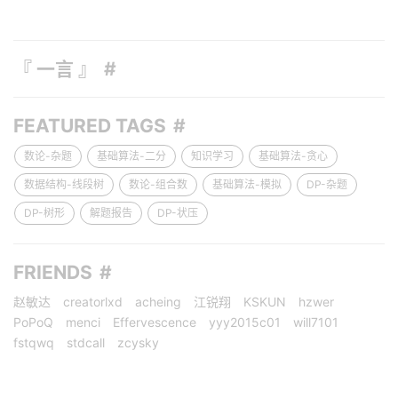
『 一言 』
FEATURED TAGS
数论-杂题
基础算法-二分
知识学习
基础算法-贪心
数据结构-线段树
数论-组合数
基础算法-模拟
DP-杂题
DP-树形
解题报告
DP-状压
FRIENDS
赵敏达
creatorlxd
acheing
江锐翔
KSKUN
hzwer
PoPoQ
menci
Effervescence
yyy2015c01
will7101
fstqwq
stdcall
zcysky