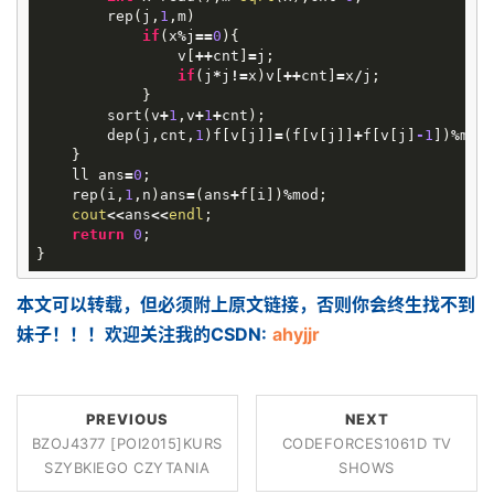
rep
(
j
,
1
,
m
)
if
(
x
%
j
==
0
){
v
[
++
cnt
]
=
j
;
if
(
j
*
j
!=
x
)
v
[
++
cnt
]
=
x
/
j
;
}
sort
(
v
+
1
,
v
+
1
+
cnt
);
dep
(
j
,
cnt
,
1
)
f
[
v
[
j
]]
=
(
f
[
v
[
j
]]
+
f
[
v
[
j
]
-
1
])
%
mod
}
ll
ans
=
0
;
rep
(
i
,
1
,
n
)
ans
=
(
ans
+
f
[
i
])
%
mod
;
cout
<<
ans
<<
endl
;
return
0
;
}
本文可以转载，但必须附上原文链接，否则你会终生找不到
妹子！！！欢迎关注我的CSDN:
ahyjjr
PREVIOUS
NEXT
BZOJ4377 [POI2015]KURS
CODEFORCES1061D TV
SZYBKIEGO CZYTANIA
SHOWS