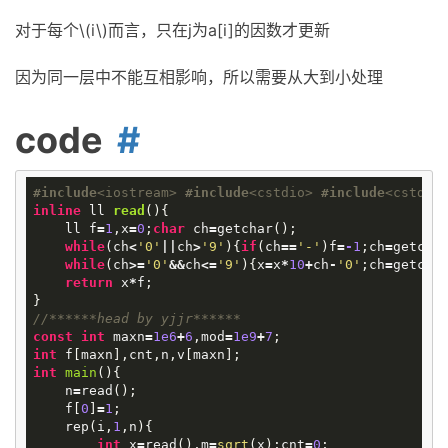
对于每个\(i\)而言，只在j为a[i]的因数才更新
因为同一层中不能互相影响，所以需要从大到小处理
code
#
include
<iostream>
#
include
<cstdio>
#
include
<cstdli
inline
ll
read
()
{
ll
f
=
1
,
x
=
0
;
char
ch
=
getchar
();
while
(
ch
<
'0'
||
ch
>
'9'
){
if
(
ch
==
'-'
)
f
=
-
1
;
ch
=
getcha
while
(
ch
>=
'0'
&&
ch
<=
'9'
){
x
=
x
*
10
+
ch
-
'0'
;
ch
=
getcha
return
x
*
f
;
}
//******head by yjjr******
const
int
maxn
=
1e6
+
6
,
mod
=
1e9
+
7
;
int
f
[
maxn
],
cnt
,
n
,
v
[
maxn
];
int
main
()
{
n
=
read
();
f
[
0
]
=
1
;
rep
(
i
,
1
,
n
){
int
x
=
read
(),
m
=
sqrt
(
x
);
cnt
=
0
;