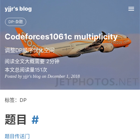
yjjr's blog
Tog
nav
DP-杂题
Codeforces1061c multiplicity
调整DP顺序优化空间
阅读全文大概需要 2分钟
本文总阅读量
151
次
Posted by yjjr's blog on December 1, 2018
标签：DP
题目
题目传送门