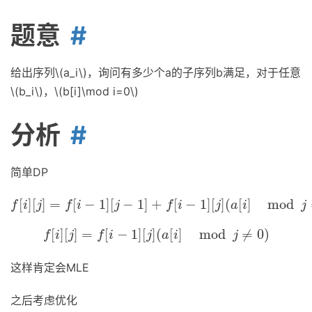
题意
给出序列\(a_i\)，询问有多少个a的子序列b满足，对于任意
\(b_i\)，\(b[i]\mod i=0\)
分析
简单DP
[
]
[
]
=
[
−
1
]
[
−
1
]
+
[
−
1
]
[
]
(
[
]
mod
f
[
i
]
[
j
]
=
f
[
i
−
1
]
[
j
−
1
]
+
f
[
i
−
1
]
[
j
]
(
a
[
i
]
mod
j
=
0
)
f
i
j
f
i
j
f
i
j
a
i
j
[
]
[
]
=
[
−
1
]
[
]
(
[
]
mod
≠
0
)
f
[
i
]
[
j
]
=
f
[
i
−
1
]
[
j
]
(
a
[
i
]
mod
j
≠
0
)
f
i
j
f
i
j
a
i
j
这样肯定会MLE
之后考虑优化