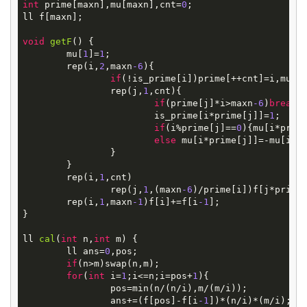
int
 prime[maxn],mu[maxn],cnt=
0
;

ll f[maxn];

void
getF
()
{

	mu[
1
]=
1
;

	rep(i,
2
,maxn
-6
){

if
(!is_prime[i])prime[++cnt]=i,mu[i
		rep(j,
1
,cnt){

if
(prime[j]*i>maxn
-6
)
break
;

			is_prime[i*prime[j]]=
1
;

if
(i%prime[j]==
0
){mu[i*prim
else
 mu[i*prime[j]]=-mu[i];

		}

	}

	rep(i,
1
,cnt)

		rep(j,
1
,(maxn
-6
)/prime[i])f[j*prime[
	rep(i,
1
,maxn
-1
)f[i]+=f[i
-1
];

}

ll
cal
(
int
n,
int
m)
{

	ll ans=
0
,pos;

if
(n>m)swap(n,m);

for
(
int
 i=
1
;i<=n;i=pos+
1
){

		pos=min(n/(n/i),m/(m/i));

		ans+=(f[pos]-f[i
-1
])*(n/i)*(m/i);
