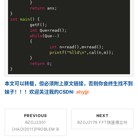
	}

return
 ans;

int
main
()
{

	getF();

int
 Que=read();

while
(Que--)

	{

int
 n=read(),m=read();

printf
(
"%lld\n"
,cal(n,m));

	}

return
0
;

本文可以转载，但必须附上原文链接，否则你会终生找不到
妹子！！！欢迎关注我的CSDN:
ahyjjr
PREVIOUS
NEXT
BZOJ2301
BZOJ2179 FFT快速傅立叶
[HAOI2011]PROBLEM B