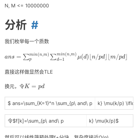
N, M <= 10000000
分析
我们枚举每一个质数
(
,
)
(
,
)
m
i
n
n
m
m
i
n
n
m
=
(
)
⌊
/
⌋
⌊
/
⌋
∑
∑
a
n
s
=
∑
p
m
i
n
(
n
,
m
)
∑
d
=
1
m
i
n
(
n
,
m
)
μ
(
d
)
⌊
n
/
p
d
⌋
⌊
m
/
p
d
⌋
a
n
s
μ
d
n
p
d
m
p
d
=
1
p
d
直接这样做显然会TLE
=
换元，令
K
=
p
d
K
p
d
$ ans=\sum_{K=1}^n \sum_{p\ and\ p
k} \mu(k/p) \lfloo
令$f[k]=\sum_{p\ and\ p
k} \mu(k/p)$
然后可以线性筛预处理f+分块，复杂度接近O(n)