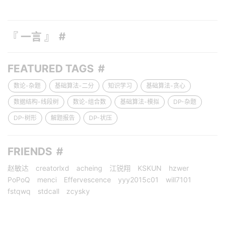
『 一言 』
FEATURED TAGS
数论-杂题
基础算法-二分
知识学习
基础算法-贪心
数据结构-线段树
数论-组合数
基础算法-模拟
DP-杂题
DP-树形
解题报告
DP-状压
FRIENDS
赵敏达
creatorlxd
acheing
江锐翔
KSKUN
hzwer
PoPoQ
menci
Effervescence
yyy2015c01
will7101
fstqwq
stdcall
zcysky