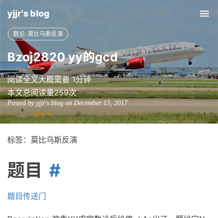
yjjr's blog
Tog
nav
数论-莫比乌斯反演
Bzoj2820 yy的gcd
阅读全文大概需要 1分钟
本文总阅读量
259
次
Posted by yjjr's blog on December 13, 2017
标签：莫比乌斯反演
题目
题目传送门