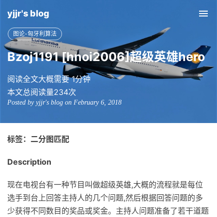
yjjr's blog
Tog
nav
图论-匈牙利算法
Bzoj1191 [hnoi2006]超级英雄hero
阅读全文大概需要 1分钟
本文总阅读量
234
次
Posted by yjjr's blog on February 6, 2018
标签：二分图匹配
Description
现在电视台有一种节目叫做超级英雄,大概的流程就是每位
选手到台上回答主持人的几个问题,然后根据回答问题的多
少获得不同数目的奖品或奖金。主持人问题准备了若干道题