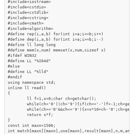
#include<iostream>

#include<cstdio>

#include<cstdlib>

#include<cstring>

#include<cmath>

#include<algorithm>

#define rep(i,a,b) for(int i=a;i<=b;i++)

#define dep(i,a,b) for(int i=a;i>=b;i--)

#define ll long long

#define mem(x,num) memset(x,num,sizeof x)

#ifdef WIN32

#define LL "%I64d"

#else

#define LL "%lld"

#endif

using namespace std;

inline ll read()

{

	ll f=1,x=0;char ch=getchar();

	while(ch<'0'||ch>'9'){if(ch=='-')f=-1;ch=getchar();}

	while(ch>='0'&&ch<='9'){x=x*10+ch-'0';ch=getchar();}

	return x*f;

}

const int maxn=1506;

int match[maxn][maxn],use[maxn],result[maxn],n,m,ans=