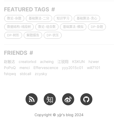
FEATURED TAGS
数论-杂题
基础算法-二分
知识学习
基础算法-贪心
数据结构-线段树
数论-组合数
基础算法-模拟
DP-杂题
DP-树形
解题报告
DP-状压
FRIENDS
赵敏达
creatorlxd
acheing
江锐翔
KSKUN
hzwer
PoPoQ
menci
Effervescence
yyy2015c01
will7101
fstqwq
stdcall
zcysky
知
Copyright © yjjr's blog 2024