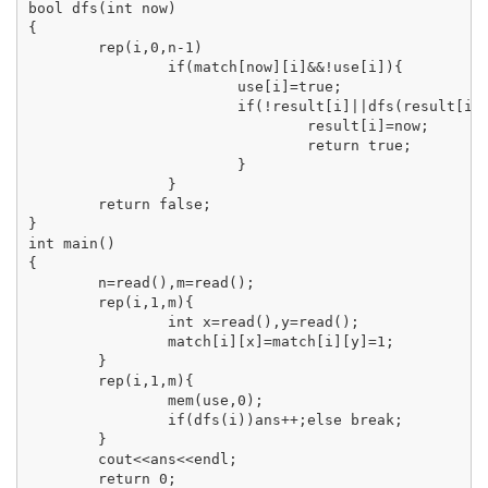
bool dfs(int now)

{

	rep(i,0,n-1)

		if(match[now][i]&&!use[i]){

			use[i]=true;

			if(!result[i]||dfs(result[i])){

				result[i]=now;

				return true;

			}

		}

	return false;

}

int main()

{

	n=read(),m=read();

	rep(i,1,m){

		int x=read(),y=read();

		match[i][x]=match[i][y]=1;

	}

	rep(i,1,m){

		mem(use,0);

		if(dfs(i))ans++;else break;

	}

	cout<<ans<<endl;

	return 0;
