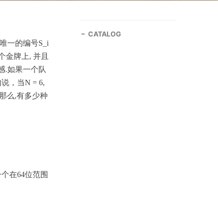
CATALOG
唯一的编号
S_i
个金牌上
,
并且
感
.
如果一个队
如说，当
N = 6,
那么
,
有多少种
一个在
64
位范围