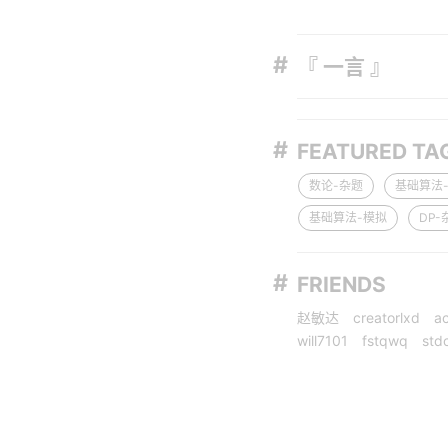
『 一言 』
FEATURED TA
数论-杂题
基础算法
基础算法-模拟
DP-
FRIENDS
赵敏达
creatorlxd
a
will7101
fstqwq
stdc