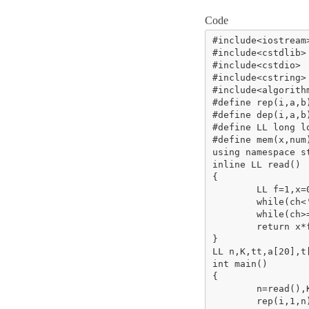
Code
#include<iostream>
#include<cstdlib>

#include<cstdio>

#include<cstring>

#include<algorithm
#define rep(i,a,b
#define dep(i,a,b
#define LL long lo
#define mem(x,num
using namespace st
inline LL read()

{

	LL f=1,x=0;char ch=getchar();

	while(ch<'0'||ch>'9'){if(ch=='-')f=-1;ch=getchar();}

	while(ch>='0'&&ch<='9'){x=x*10+ch-'0';ch=getchar();}

	return x*f;

}

LL n,K,tt,a[20],t
int main()

{

	n=read(),K=read();

	rep(i,1,n)a[i]=read(),t[i]=1<<(i-1);
