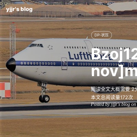
yjjr's blog
DP-状压
Bzoj1
nov]
阅读全文大概需要 2
本文总阅读量
172
次
Posted by yjjr's blog o