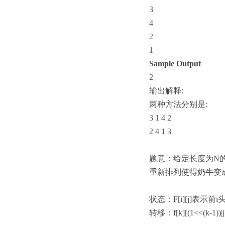
3
4
2
1
Sample Output
2
输出解释
:
两种方法分别是
:
3 1 4 2
2 4 1 3
题意：给定长度为
N
重新排列使得奶牛变
状态：
F[i][j]
表示前
i
转移：
f[k][(1<<(k-1))|j