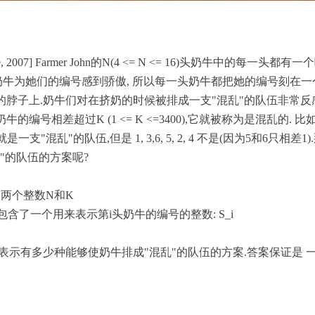
, 2007] Farmer John
的
N(4 <= N <= 16)
头奶牛中的每一头都有一个
奶牛为她们的编号感到骄傲
,
所以每一头奶牛都把她的编号刻在一
的脖子上
.
奶牛们对在挤奶的时候被排成一支
"
混乱
"
的队伍非常反
奶牛的编号相差超过
K (1 <= K <=3400),
它就被称为是混乱的
.
比
就是一支
"
混乱
"
的队伍
,
但是
1, 3,6, 5, 2, 4
不是
(
因为
5
和
6
只相差
1).
"
的队伍的方案呢
?
的两个整数
N
和
K
包含了一个用来表示第
i
头奶牛的编号的整数
: S_i
表示有多少种能够使奶牛排成
"
混乱
"
的队伍的方案
.
答案保证是 