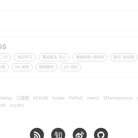
GS
-二分
知识学习
基础算法-贪心
数据结构-线段树
数论-组合数
杂题
DP-树形
解题报告
DP-状压
cheing
江锐翔
KSKUN
hzwer
PoPoQ
menci
Effervescence
all
zcysky
知