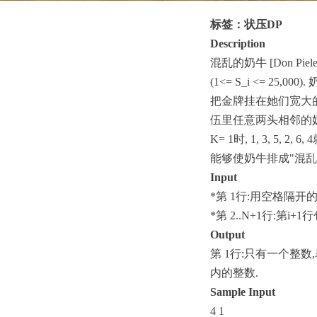
标签：状压
DP
Description
混乱的奶牛
[Don Piele
(1<= S_i <= 25,000).
把金牌挂在她们宽大
伍里任意两头相邻的
K= 1
时
, 1, 3, 5, 2, 6, 4
能够使奶牛排成
"
混乱
Input
*
第
1
行
:
用空格隔开
*
第
2..N+1
行
:
第
i+1
行
Output
第
1
行
:
只有一个整数
,
内的整数
.
Sample Input
4 1