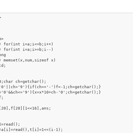


>

) for(int i=a;i<=b;i++)

) for(int i=a;i>=b;i--)

ng

) memset(x,num,sizeof x)

d;

[20],f[20][1<<16],ans;
