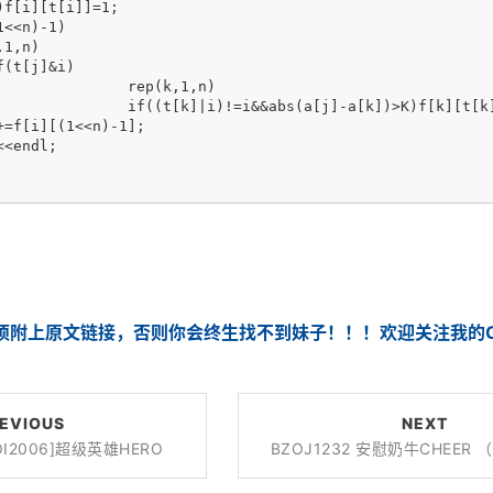
k,1,n)

[t[k]|i]+=f[j][i];

=f[i][(1<<n)-1];

须附上原文链接，否则你会终生找不到妹子！！！欢迎关注我的CS
EVIOUS
NEXT
NOI2006]超级英雄HERO
BZOJ1232 安慰奶牛CHEER 