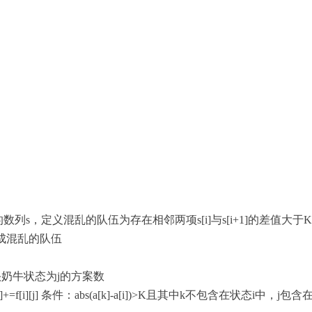
的数列
s
，定义混乱的队伍为存在相邻两项
s[i]
与
s[i+1]
的差值大于
K
成混乱的队伍
头奶牛状态为
j
的方案数
]+=f[i][j]
条件：
abs(a[k]-a[i])>K
且其中
k
不包含在状态
i
中，
j
包含