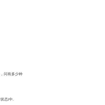
，问有多少种
在状态
i
中
.