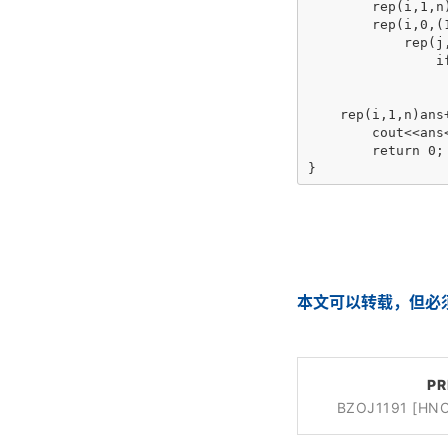
	rep(i,1,n)f[i][t[i]]=1;

	rep(i,0,(1<<n)-1)

	    rep(j,1,n)

	        if(t[j]&i)

				rep(
			        if((t[k]|i)!=i&&abs(a[j]-a[k])>K)f[k]
    rep(i,1,n)ans+
	cout<<ans<<endl;

	return 0;

}
本文可以转载，但必
PR
BZOJ1191 [H