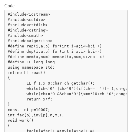
Code
#include<iostream>

#include<cstdio>

#include<cstdlib>

#include<cstring>

#include<cmath>

#include<algorithm>

#define rep(i,a,b) for(int i=a;i<=b;i++)

#define dep(i,a,b) for(int i=a;i>=b;i--)

#define mem(x,num) memset(x,num,sizeof x)

#define LL long long

using namespace std;

inline LL read()

{

	LL f=1,x=0;char ch=getchar();

	while(ch<'0'||ch>'9'){if(ch=='-')f=-1;ch=getchar();}

	while(ch>='0'&&ch<='9'){x=x*10+ch-'0';ch=getchar();}

	return x*f;

}

const int p=10007;

int fac[p],inv[p],n,m,T;

void work()

{

	fac[0]=fac[1]=inv[0]=inv[1]=1;
