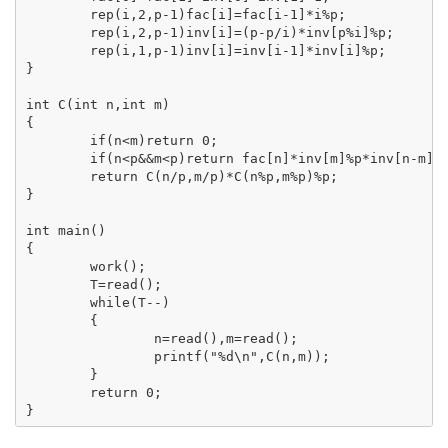
	rep(i,2,p-1)fac[i]=fac[i-1]*i%p;

	rep(i,2,p-1)inv[i]=(p-p/i)*inv[p%i]%p;

	rep(i,1,p-1)inv[i]=inv[i-1]*inv[i]%p;

}

int C(int n,int m)

{

	if(n<m)return 0;

	if(n<p&&m<p)return fac[n]*inv[m]%p*inv[n-m]%p;

	return C(n/p,m/p)*C(n%p,m%p)%p;

}

int main()

{

	work();

	T=read();

	while(T--)

	{

		n=read(),m=read();

		printf("%d\n",C(n,m));

	}

	return 0;

}