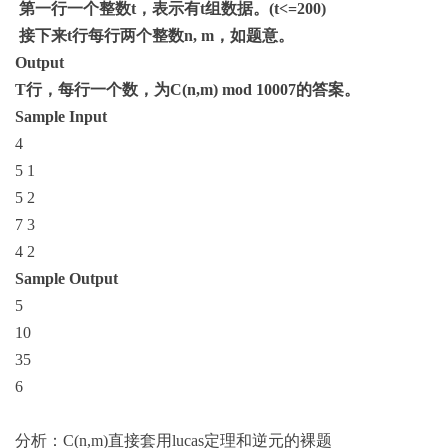
第一行一个整数
t
，表示有
t
组数据。
(t<=200)
接下来
t
行每行两个整数
n, m
，如题意。
Output
T
行，每行一个数，为
C(n,m) mod 10007
的答案。
Sample Input
4
5 1
5 2
7 3
4 2
Sample Output
5
10
35
6
分析：
C(n,m)
直接套用
lucas
定理和逆元的裸题