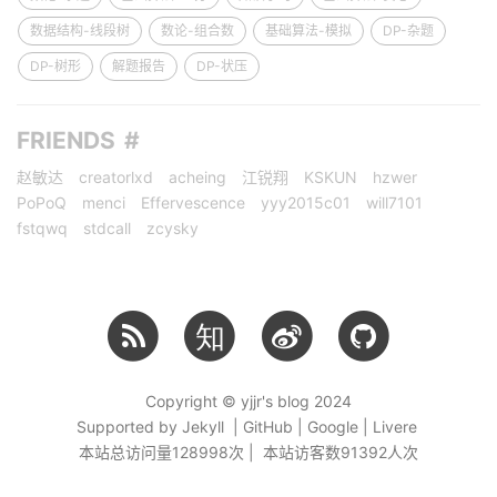
数据结构-线段树
数论-组合数
基础算法-模拟
DP-杂题
DP-树形
解题报告
DP-状压
FRIENDS
赵敏达
creatorlxd
acheing
江锐翔
KSKUN
hzwer
PoPoQ
menci
Effervescence
yyy2015c01
will7101
fstqwq
stdcall
zcysky
知
Copyright © yjjr's blog 2024
Supported by Jekyll | GitHub | Google | Livere
本站总访问量
128998
次 | 本站访客数
91392
人次