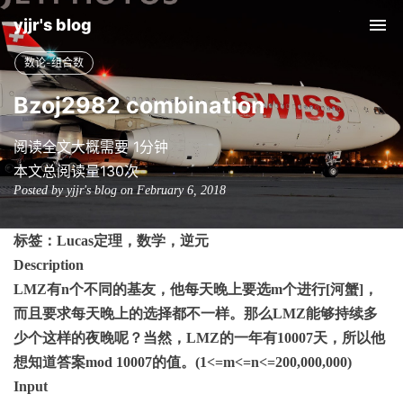
yjjr's blog
Tog
nav
数论-组合数
Bzoj2982 combination
阅读全文大概需要 1分钟
本文总阅读量
130
次
Posted by yjjr's blog on February 6, 2018
标签：
Lucas
定理，数学，逆元
Description
LMZ
有
n
个不同的基友，他每天晚上要选
m
个进行
[
河蟹
]
，
而且要求每天晚上的选择都不一样。那么
LMZ
能够持续多
少个这样的夜晚呢？当然，
LMZ
的一年有
10007
天，所以他
想知道答案
mod 10007
的值。
(1<=m<=n<=200,000,000)
Input