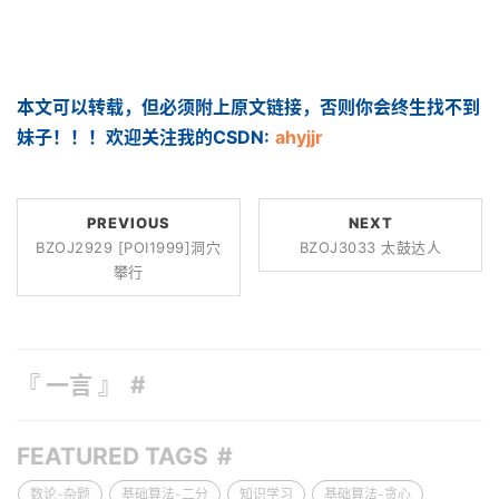
本文可以转载，但必须附上原文链接，否则你会终生找不到
妹子！！！欢迎关注我的CSDN:
ahyjjr
PREVIOUS
NEXT
BZOJ2929 [POI1999]洞穴
BZOJ3033 太鼓达人
攀行
『 一言 』
FEATURED TAGS
数论-杂题
基础算法-二分
知识学习
基础算法-贪心