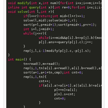
void
modify
(
int
x,
int
num)
{
for
(
int
inline
int
query
(
int
x)
{
int
 re=
0
;
for
(
int
 i=x;i;i-=l
void
solve
(
int
l,
int
r)
{

if
(l==r)
return
;
int
 mid=(l+r)>>
1
;

	solve(l,mid);solve(mid+
1
,r);

	sort(p+l,p+mid+
1
);sort(p+mid+
1
,p+r+
1
);

int
 i=l,j=mid+
1
;

while
(j<=r){

while
(i<=mid&&p[i].b<=p[j].b){modify
		p[j].ans+=query(p[j].c);j++;

	}

	rep(j,l,i
-1
)modify(p[j].c,-p[j].s);

int
main
()
{

	tn=read(),m=read();

	rep(i,
1
,tn)a[i].a=read(),a[i].b=read(),a[i].
	sort(a+
1
,a+
1
+tn,cmp);
int
 cnt=
0
;

	rep(i,
1
,tn){

		cnt++;

if
(a[i].a!=a[i+
1
].a||a[i].b!=a[i+
1
]
			p[++n]=a[i];

			p[n].s=cnt;

			cnt=
0
;

		}

	}
