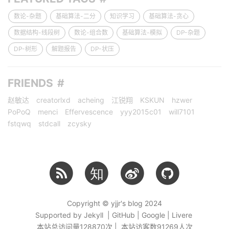
数论-杂题
基础算法-二分
知识学习
基础算法-贪心
数据结构-线段树
数论-组合数
基础算法-模拟
DP-杂题
DP-树形
解题报告
DP-状压
FRIENDS
赵敏达
creatorlxd
acheing
江锐翔
KSKUN
hzwer
PoPoQ
menci
Effervescence
yyy2015c01
will7101
fstqwq
stdcall
zcysky
知
Copyright © yjjr's blog 2024
Supported by Jekyll | GitHub | Google | Livere
本站总访问量
128870
次 | 本站访客数
91269
人次