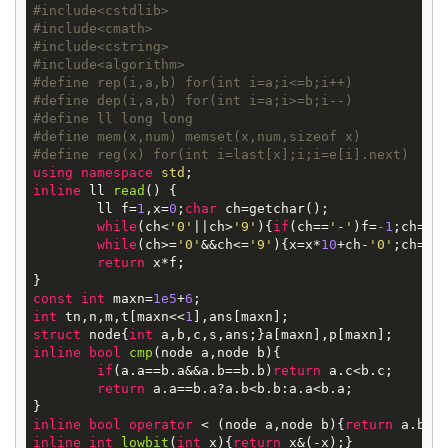
#
include
<cstdlib>
#
include
<cmath>
#
include
<cstring>
#
include
<algorithm>
#
define
rep(i,a,b) for(int i=a;i<=b;i++)
#
define
dep(i,a,b) for(int i=a;i>=b;i--)
#
define
ll long long
#
define
mem(x,num) memset(x,num,sizeof x)
#
define
reg(x) for(int i=last[x];i;i=e[i].next)
using
namespace
std
inline
ll
read
()
{

	ll f=
1
,x=
0
;
char
 ch=getchar();

while
(ch<
'0'
||ch>
'9'
){
if
(ch==
'-'
)f=
-1
;ch=get
while
(ch>=
'0'
&&ch<=
'9'
){x=x*
10
+ch-
'0'
;ch=get
return
 x*f;

const
int
 maxn=
1e5
+
6
int
 tn,n,m,t[maxn<<
1
struct
node
{
int
inline
bool
cmp
(node a,node b)
{

if
(a.a==b.a&&a.b==b.b)
return
 a.c<b.c;

return
 a.a==b.a?a.b<b.b:a.a<b.a;

inline
bool
operator
 < (node a,node b){
return
inline
int
lowbit
(
int
x)
{
return