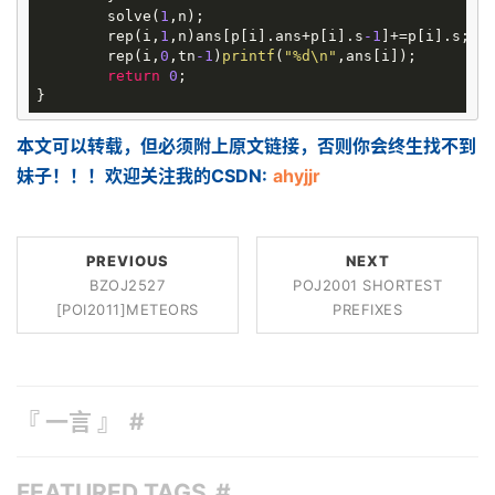
	solve(
1
,n);

	rep(i,
1
,n)ans[p[i].ans+p[i].s
-1
]+=p[i].s;

	rep(i,
0
,tn
-1
)
printf
(
"%d\n"
,ans[i]);

return
0
;

本文可以转载，但必须附上原文链接，否则你会终生找不到
妹子！！！欢迎关注我的CSDN:
ahyjjr
PREVIOUS
NEXT
BZOJ2527
POJ2001 SHORTEST
[POI2011]METEORS
PREFIXES
『 一言 』
FEATURED TAGS