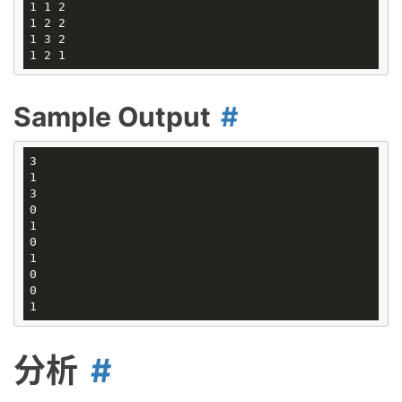
1 1 2 

1 2 2 

1 3 2 

Sample Output
3

1

3

0

1

0

1

0

0

分析