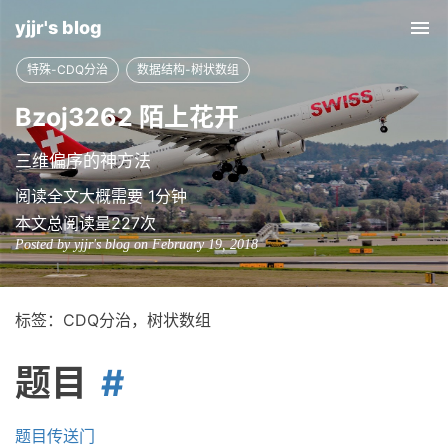
yjjr's blog
Tog
nav
特殊-CDQ分治
数据结构-树状数组
Bzoj3262 陌上花开
三维偏序的神方法
阅读全文大概需要 1分钟
本文总阅读量
227
次
Posted by yjjr's blog on February 19, 2018
标签：CDQ分治，树状数组
题目
题目传送门