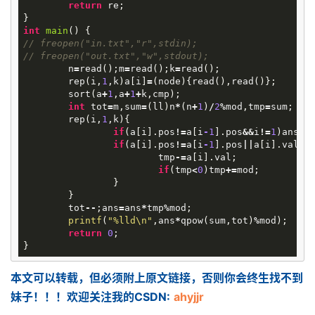
return
re
;
}
int
main
()
{
// freopen("in.txt","r",stdin);
// freopen("out.txt","w",stdout);
n
=
read
();
m
=
read
();
k
=
read
();
rep
(
i
,
1
,
k
)
a
[
i
]
=
(
node
){
read
(),
read
()};
sort
(
a
+
1
,
a
+
1
+
k
,
cmp
);
int
tot
=
m
,
sum
=
(
ll
)
n
*
(
n
+
1
)
/
2
%
mod
,
tmp
=
sum
;
rep
(
i
,
1
,
k
){
if
(
a
[
i
].
pos
!=
a
[
i
-
1
].
pos
&&
i
!=
1
)
ans
=
a
if
(
a
[
i
].
pos
!=
a
[
i
-
1
].
pos
||
a
[
i
].
val
!=
tmp
-=
a
[
i
].
val
;
if
(
tmp
<
0
)
tmp
+=
mod
;
}
}
tot
--
;
ans
=
ans
*
tmp
%
mod
;
printf
(
"%lld
\n
"
,
ans
*
qpow
(
sum
,
tot
)
%
mod
);
return
0
;
}
本文可以转载，但必须附上原文链接，否则你会终生找不到
妹子！！！欢迎关注我的CSDN:
ahyjjr