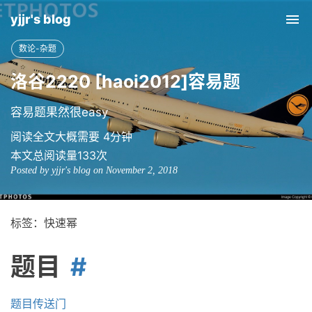
yjjr's blog
Tog
nav
数论-杂题
洛谷2220 [haoi2012]容易题
容易题果然很easy
阅读全文大概需要 4分钟
本文总阅读量
133
次
Posted by yjjr's blog on November 2, 2018
标签：快速幂
题目
题目传送门