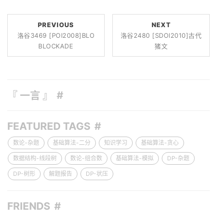
PREVIOUS
NEXT
洛谷3469 [POI2008]BLO
洛谷2480 [SDOI2010]古代
BLOCKADE
猪文
『 一言 』
FEATURED TAGS
数论-杂题
基础算法-二分
知识学习
基础算法-贪心
数据结构-线段树
数论-组合数
基础算法-模拟
DP-杂题
DP-树形
解题报告
DP-状压
FRIENDS